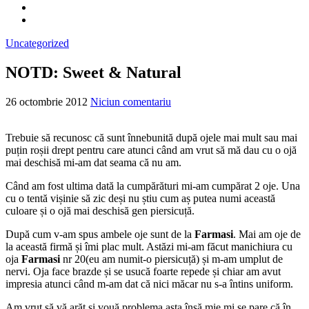
Uncategorized
NOTD: Sweet & Natural
26 octombrie 2012
Niciun comentariu
Trebuie să recunosc că sunt înnebunită după ojele mai mult sau mai
puțin roșii drept pentru care atunci când am vrut să mă dau cu o ojă
mai deschisă mi-am dat seama că nu am.
Când am fost ultima dată la cumpărături mi-am cumpărat 2 oje. Una
cu o tentă vișinie să zic deși nu știu cum aș putea numi această
culoare și o ojă mai deschisă gen piersicuță.
După cum v-am spus ambele oje sunt de la
Farmasi
. Mai am oje de
la această firmă și îmi plac mult. Astăzi mi-am făcut manichiura cu
oja
Farmasi
nr 20(eu am numit-o piersicuță) și m-am umplut de
nervi. Oja face brazde și se usucă foarte repede și chiar am avut
impresia atunci când m-am dat că nici măcar nu s-a întins uniform.
Am vrut să vă arăt și vouă problema asta însă mie mi se pare că în