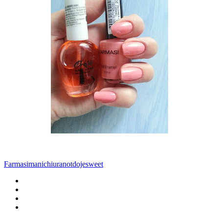
Farmasi
manichiura
notd
oje
sweet