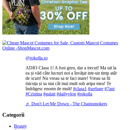
@rokolla.ro
ADIO Clasa 1! A fost greu, dar a trecut! Ma uit la
ea și văd câte lucruri noi a învățat intr-un timp atât
de scurt! Nu vreau sa te faci mare! Vreau sa fii
micuța și sa stai cât mai mult sub aripa mea! Te
îndrăgesc enorm de mult!
#clasa1
#serbare
#7ani
#Cristina
#galati
#dailyvlog
#rokolla
♬ Don't Let Me Down - The Chainsmokers
Categorii
Beauty