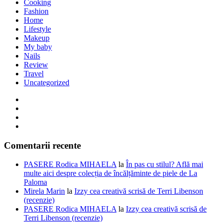
Cooking
Fashion
Home
Lifestyle
Makeup
My baby
Nails
Review
Travel
Uncategorized
Comentarii recente
PASERE Rodica MIHAELA
la
În pas cu stilul? Află mai
multe aici despre colecția de încălțăminte de piele de La
Paloma
Mirela Marin
la
Izzy cea creativă scrisă de Terri Libenson
(recenzie)
PASERE Rodica MIHAELA
la
Izzy cea creativă scrisă de
Terri Libenson (recenzie)