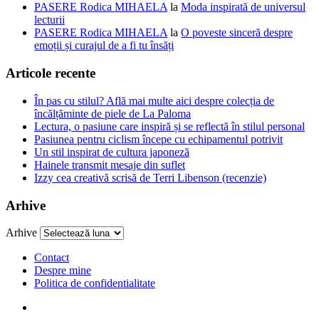
PASERE Rodica MIHAELA
la
Moda inspirată de universul
lecturii
PASERE Rodica MIHAELA
la
O poveste sinceră despre
emoții și curajul de a fi tu însăți
Articole recente
În pas cu stilul? Află mai multe aici despre colecția de
încălțăminte de piele de La Paloma
Lectura, o pasiune care inspiră și se reflectă în stilul personal
Pasiunea pentru ciclism începe cu echipamentul potrivit
Un stil inspirat de cultura japoneză
Hainele transmit mesaje din suflet
Izzy cea creativă scrisă de Terri Libenson (recenzie)
Arhive
Arhive
Contact
Despre mine
Politica de confidentialitate