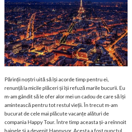
Părinții noștri uită să își acorde timp pentru ei,
renunță la micile plăceri și își refuză marile bucurii. Eu
m-am gândit să le ofer alor mei un cadou de care să își
amintească pentru tot restul vieții. În trecut m-am
bucurat de cele mai plăcute vacanțe alături de
compania Happy Tour. Între timp aceasta și-a reînnoit
hainele și a devenit Happysor. Acesta a fost punctul