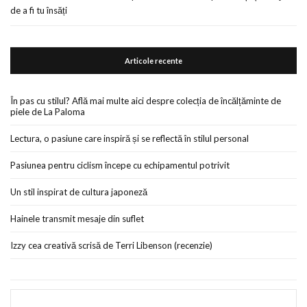
de a fi tu însăți
Articole recente
În pas cu stilul? Află mai multe aici despre colecția de încălțăminte de
piele de La Paloma
Lectura, o pasiune care inspiră și se reflectă în stilul personal
Pasiunea pentru ciclism începe cu echipamentul potrivit
Un stil inspirat de cultura japoneză
Hainele transmit mesaje din suflet
Izzy cea creativă scrisă de Terri Libenson (recenzie)