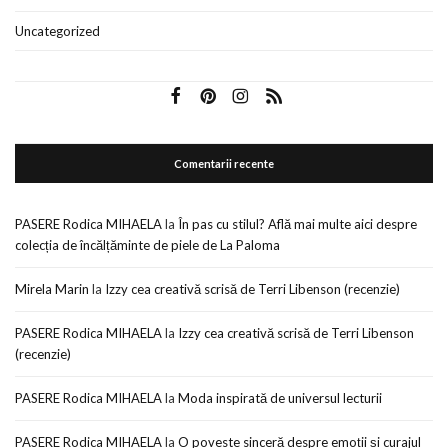
Uncategorized
Comentarii recente
PASERE Rodica MIHAELA
la
În pas cu stilul? Află mai multe aici despre
colecția de încălțăminte de piele de La Paloma
Mirela Marin
la
Izzy cea creativă scrisă de Terri Libenson (recenzie)
PASERE Rodica MIHAELA
la
Izzy cea creativă scrisă de Terri Libenson
(recenzie)
PASERE Rodica MIHAELA
la
Moda inspirată de universul lecturii
PASERE Rodica MIHAELA
la
O poveste sinceră despre emoții și curajul