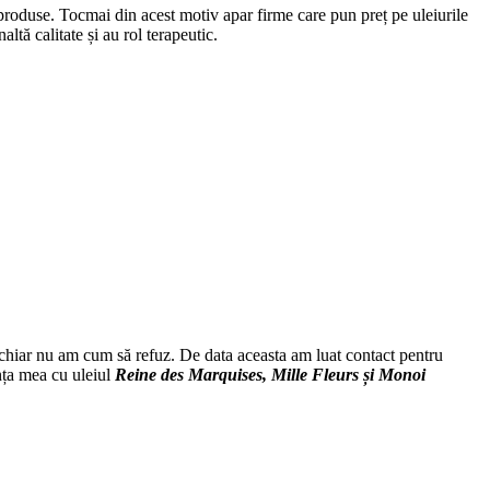
r produse. Tocmai din acest motiv apar firme care pun preț pe uleiurile
ltă calitate și au rol terapeutic.
chiar nu am cum să refuz. De data aceasta am luat contact pentru
nța mea cu uleiul
Reine des Marquises, Mille Fleurs și Monoi