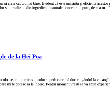
a să arate cât tot mai bine. Evident că este urmărită și eficiența acesto
or sunt realizate din ingrediente naturale concentrate pure, de cea mai îna
ple de la Hei Poa
aculoase, cu un miros absolut superb care mă duc cu gândul la vacanță 
 care mi le doresc să le încerc. Pentru moment vreau să vă spun experie