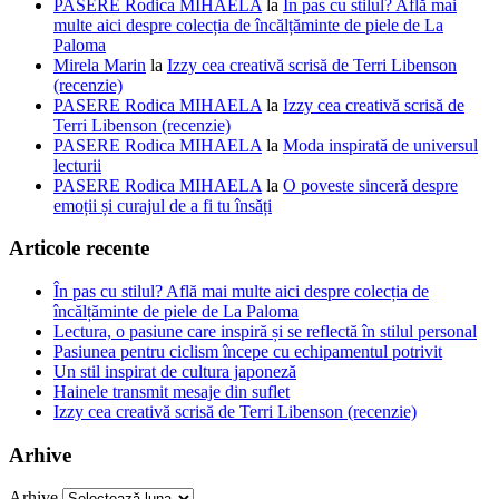
PASERE Rodica MIHAELA
la
În pas cu stilul? Află mai
multe aici despre colecția de încălțăminte de piele de La
Paloma
Mirela Marin
la
Izzy cea creativă scrisă de Terri Libenson
(recenzie)
PASERE Rodica MIHAELA
la
Izzy cea creativă scrisă de
Terri Libenson (recenzie)
PASERE Rodica MIHAELA
la
Moda inspirată de universul
lecturii
PASERE Rodica MIHAELA
la
O poveste sinceră despre
emoții și curajul de a fi tu însăți
Articole recente
În pas cu stilul? Află mai multe aici despre colecția de
încălțăminte de piele de La Paloma
Lectura, o pasiune care inspiră și se reflectă în stilul personal
Pasiunea pentru ciclism începe cu echipamentul potrivit
Un stil inspirat de cultura japoneză
Hainele transmit mesaje din suflet
Izzy cea creativă scrisă de Terri Libenson (recenzie)
Arhive
Arhive