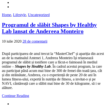
Home
,
Lifestyle
,
Uncategorized
Programul de slăbit Shapes by Healthy
Lab lansat de Andereea Monteiro
10 iulie 2020
28 de comentarii
După participarea de anul trecut la “MasterChef” și apariția din acest
an de la matinalul Antenei 1, Andreea Monteiro își relansează
programul de slăbit și tonifiere care a făcut-o faimoasă în mediul
online –
Shapes by Healthy Lab
. În cadrul acestui program, la care
au participat până acum mai bine de 300 de femei din toată țara, cât
și din străinătate, Andreea, cu o experiență de peste 20 de ani în
lumea fitness-ului, expertă în nutriția de fitness, a invitat-o și pe
NAVI, cântăreață care a slăbit mai bine de 30 de kilograme, să i se
alăture.
Continue Reading