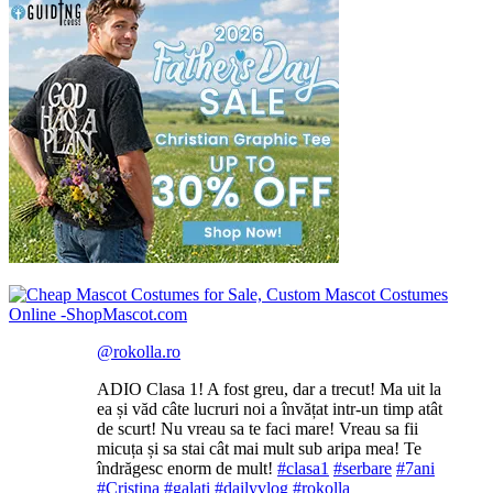
@rokolla.ro
ADIO Clasa 1! A fost greu, dar a trecut! Ma uit la
ea și văd câte lucruri noi a învățat intr-un timp atât
de scurt! Nu vreau sa te faci mare! Vreau sa fii
micuța și sa stai cât mai mult sub aripa mea! Te
îndrăgesc enorm de mult!
#clasa1
#serbare
#7ani
#Cristina
#galati
#dailyvlog
#rokolla