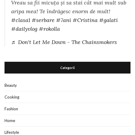
Vreau sa fii micuța și sa stai cât mai mult sub
aripa mea! Te îndrăgesc enorm de mult!
#clasa1
#serbare
#7ani
#Cristina
#galati
#dailyvlog
#rokolla
♬ Don't Let Me Down - The Chainsmokers
Categorii
Beauty
Cooking
Fashion
Home
Lifestyle