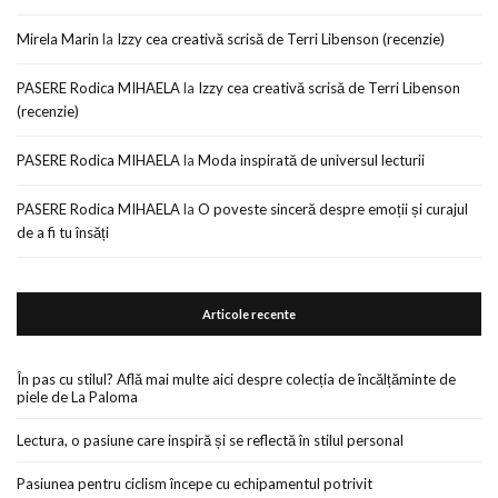
Mirela Marin
la
Izzy cea creativă scrisă de Terri Libenson (recenzie)
PASERE Rodica MIHAELA
la
Izzy cea creativă scrisă de Terri Libenson
(recenzie)
PASERE Rodica MIHAELA
la
Moda inspirată de universul lecturii
PASERE Rodica MIHAELA
la
O poveste sinceră despre emoții și curajul
de a fi tu însăți
Articole recente
În pas cu stilul? Află mai multe aici despre colecția de încălțăminte de
piele de La Paloma
Lectura, o pasiune care inspiră și se reflectă în stilul personal
Pasiunea pentru ciclism începe cu echipamentul potrivit