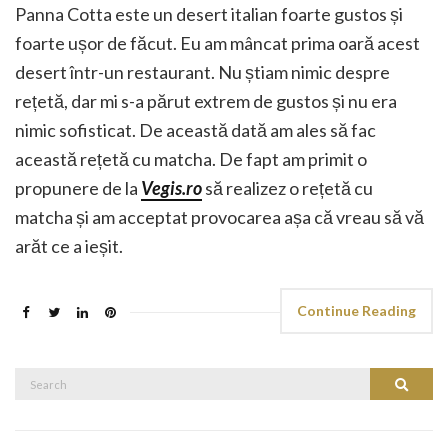
Panna Cotta este un desert italian foarte gustos și
foarte ușor de făcut. Eu am mâncat prima oară acest
desert într-un restaurant. Nu știam nimic despre
rețetă, dar mi s-a părut extrem de gustos și nu era
nimic sofisticat. De această dată am ales să fac
această rețetă cu matcha. De fapt am primit o
propunere de la
Vegis.ro
să realizez o rețetă cu
matcha și am acceptat provocarea așa că vreau să vă
arăt ce a ieșit.
Continue Reading
Search
Search
for: