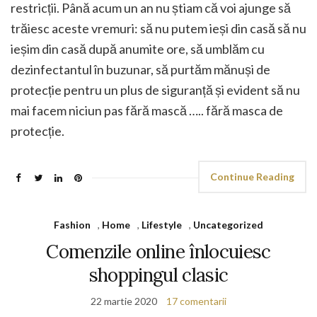
restricții. Până acum un an nu știam că voi ajunge să
trăiesc aceste vremuri: să nu putem ieși din casă să nu
ieșim din casă după anumite ore, să umblăm cu
dezinfectantul în buzunar, să purtăm mănuși de
protecție pentru un plus de siguranță și evident să nu
mai facem niciun pas fără mască ….. fără masca de
protecție.
Continue Reading
Fashion
,
Home
,
Lifestyle
,
Uncategorized
Comenzile online înlocuiesc
shoppingul clasic
22 martie 2020
17 comentarii