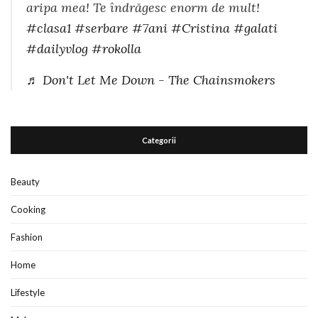
aripa mea! Te îndrăgesc enorm de mult!
#clasa1
#serbare
#7ani
#Cristina
#galati
#dailyvlog
#rokolla
♬ Don't Let Me Down - The Chainsmokers
Categorii
Beauty
Cooking
Fashion
Home
Lifestyle