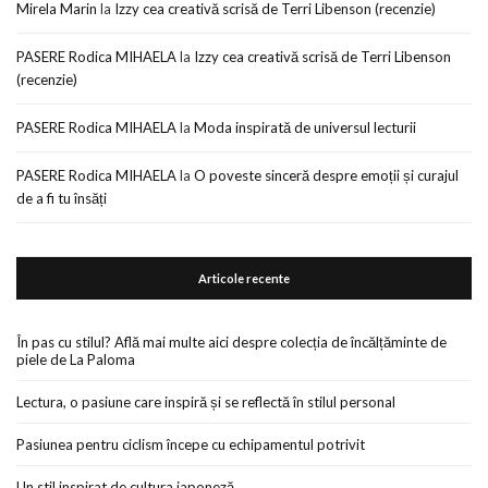
Mirela Marin
la
Izzy cea creativă scrisă de Terri Libenson (recenzie)
PASERE Rodica MIHAELA
la
Izzy cea creativă scrisă de Terri Libenson
(recenzie)
PASERE Rodica MIHAELA
la
Moda inspirată de universul lecturii
PASERE Rodica MIHAELA
la
O poveste sinceră despre emoții și curajul
de a fi tu însăți
Articole recente
În pas cu stilul? Află mai multe aici despre colecția de încălțăminte de
piele de La Paloma
Lectura, o pasiune care inspiră și se reflectă în stilul personal
Pasiunea pentru ciclism începe cu echipamentul potrivit
Un stil inspirat de cultura japoneză