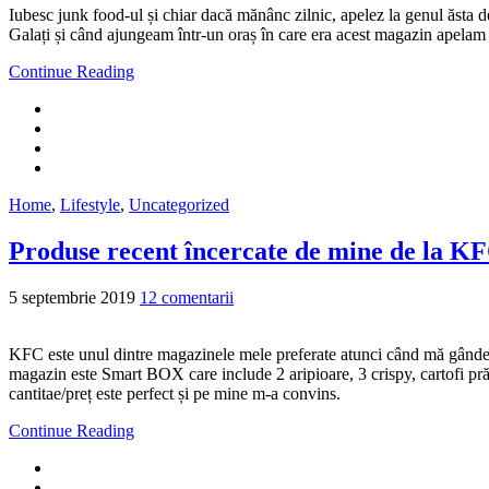
Iubesc junk food-ul și chiar dacă mănânc zilnic, apelez la genul ăst
Galați și când ajungeam într-un oraș în care era acest magazin apelam 
Continue Reading
Home
,
Lifestyle
,
Uncategorized
Produse recent încercate de mine de la K
5 septembrie 2019
12 comentarii
KFC este unul dintre magazinele mele preferate atunci când mă gândes
magazin este Smart BOX care include 2 aripioare, 3 crispy, cartofi prăj
cantitae/preț este perfect și pe mine m-a convins.
Continue Reading