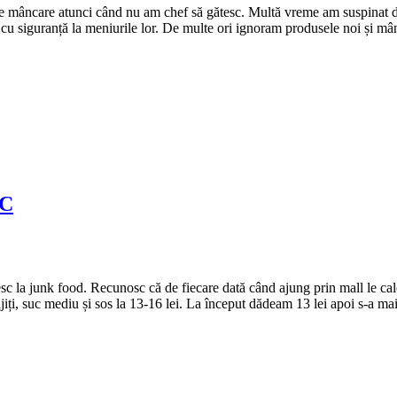
a de mâncare atunci când nu am chef să gătesc. Multă vreme am suspinat
cu siguranță la meniurile lor. De multe ori ignoram produsele noi și mân
FC
c la junk food. Recunosc că de fiecare dată când ajung prin mall le c
iți, suc mediu și sos la 13-16 lei. La început dădeam 13 lei apoi s-a mai