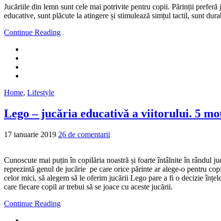
Jucăriile din lemn sunt cele mai potrivite pentru copii. Părinții preferă
educative, sunt plăcute la atingere și stimulează simțul tactil, sunt durab
Continue Reading
Home
,
Lifestyle
Lego – jucăria educativă a viitorului. 5 mot
17 ianuarie 2019
26 de comentarii
Cunoscute mai puțin în copilăria noastră și foarte întâlnite în rândul ju
reprezintă genul de jucărie pe care orice părinte ar alege-o pentru copi
celor mici, să alegem să le oferim jucării Lego pare a fi o decizie înțe
care fiecare copil ar trebui să se joace cu aceste jucării.
Continue Reading