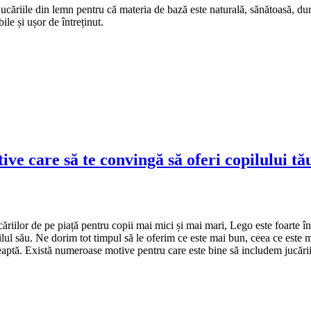
 jucăriile din lemn pentru că materia de bază este naturală, sănătoasă, dur
ile și ușor de întreținut.
ive care să te convingă să oferi copilului tău
căriilor de pe piață pentru copii mai mici și mai mari, Lego este foarte în
lul său. Ne dorim tot timpul să le oferim ce este mai bun, ceea ce este m
leaptă. Există numeroase motive pentru care este bine să includem jucăriile