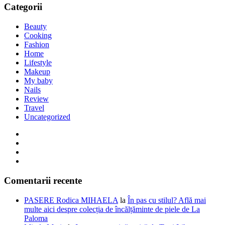
Categorii
Beauty
Cooking
Fashion
Home
Lifestyle
Makeup
My baby
Nails
Review
Travel
Uncategorized
Comentarii recente
PASERE Rodica MIHAELA
la
În pas cu stilul? Află mai
multe aici despre colecția de încălțăminte de piele de La
Paloma