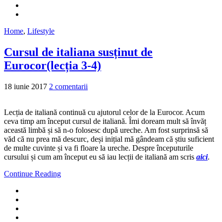
Home
,
Lifestyle
Cursul de italiana susținut de
Eurocor(lecția 3-4)
18 iunie 2017
2 comentarii
Lecția de italiană continuă cu ajutorul celor de la Eurocor. Acum
ceva timp am început cursul de italiană. Îmi doream mult să învăț
această limbă și să n-o folosesc după ureche. Am fost surprinsă să
văd că nu prea mă descurc, deși inițial mă gândeam că știu suficient
de multe cuvinte și va fi floare la ureche. Despre începuturile
cursului și cum am început eu să iau lecții de italiană am scris
aici
.
Continue Reading