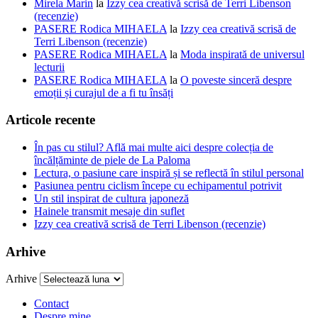
Mirela Marin
la
Izzy cea creativă scrisă de Terri Libenson
(recenzie)
PASERE Rodica MIHAELA
la
Izzy cea creativă scrisă de
Terri Libenson (recenzie)
PASERE Rodica MIHAELA
la
Moda inspirată de universul
lecturii
PASERE Rodica MIHAELA
la
O poveste sinceră despre
emoții și curajul de a fi tu însăți
Articole recente
În pas cu stilul? Află mai multe aici despre colecția de
încălțăminte de piele de La Paloma
Lectura, o pasiune care inspiră și se reflectă în stilul personal
Pasiunea pentru ciclism începe cu echipamentul potrivit
Un stil inspirat de cultura japoneză
Hainele transmit mesaje din suflet
Izzy cea creativă scrisă de Terri Libenson (recenzie)
Arhive
Arhive
Contact
Despre mine