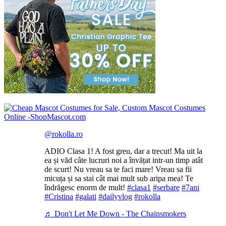
@rokolla.ro
ADIO Clasa 1! A fost greu, dar a trecut! Ma uit la
ea și văd câte lucruri noi a învățat intr-un timp atât
de scurt! Nu vreau sa te faci mare! Vreau sa fii
micuța și sa stai cât mai mult sub aripa mea! Te
îndrăgesc enorm de mult!
#clasa1
#serbare
#7ani
#Cristina
#galati
#dailyvlog
#rokolla
♬ Don't Let Me Down - The Chainsmokers