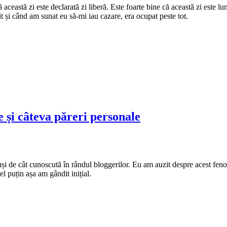
că această zi este declarată zi liberă. Este foarte bine că această zi este 
t și când am sunat eu să-mi iau cazare, era ocupat peste tot.
e și câteva păreri personale
âtuși de cât cunoscută în rândul bloggerilor. Eu am auzit despre acest fe
 puțin așa am gândit inițial.