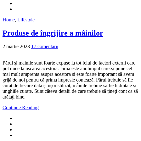
Home
,
Lifestyle
Produse de îngrijire a mâinilor
2 martie 2023
17 comentarii
Părul și mâinile sunt foarte expuse la tot felul de factori externi care
pot duce la uscarea acestora. Iarna este anotimpul care-și pune cel
mai mult amprenta asupra acestora și este foarte important să avem
grijă de noi pentru că prima impresie contează. Părul trebuie să fie
curat de fiecare dată și ușor stilizat, mâinile trebuie să fie hidratate și
unghiile curate. Sunt câteva detalii de care trebuie să țineți cont ca să
arătați bine.
Continue Reading