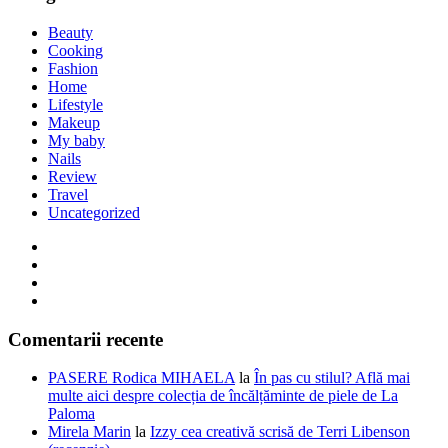
Beauty
Cooking
Fashion
Home
Lifestyle
Makeup
My baby
Nails
Review
Travel
Uncategorized
Comentarii recente
PASERE Rodica MIHAELA
la
În pas cu stilul? Află mai
multe aici despre colecția de încălțăminte de piele de La
Paloma
Mirela Marin
la
Izzy cea creativă scrisă de Terri Libenson