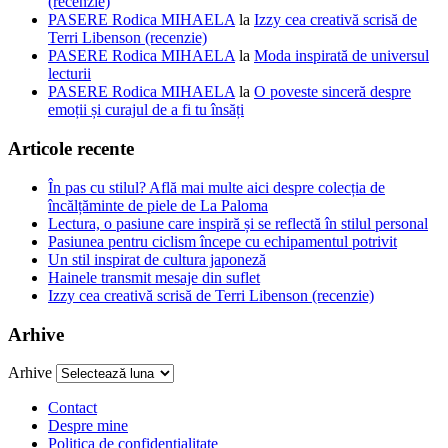
(recenzie)
PASERE Rodica MIHAELA
la
Izzy cea creativă scrisă de
Terri Libenson (recenzie)
PASERE Rodica MIHAELA
la
Moda inspirată de universul
lecturii
PASERE Rodica MIHAELA
la
O poveste sinceră despre
emoții și curajul de a fi tu însăți
Articole recente
În pas cu stilul? Află mai multe aici despre colecția de
încălțăminte de piele de La Paloma
Lectura, o pasiune care inspiră și se reflectă în stilul personal
Pasiunea pentru ciclism începe cu echipamentul potrivit
Un stil inspirat de cultura japoneză
Hainele transmit mesaje din suflet
Izzy cea creativă scrisă de Terri Libenson (recenzie)
Arhive
Arhive
Contact
Despre mine
Politica de confidentialitate