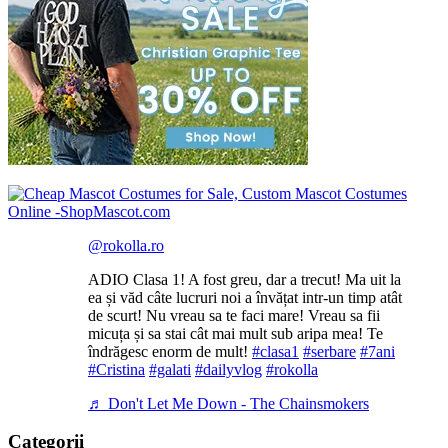
@rokolla.ro
ADIO Clasa 1! A fost greu, dar a trecut! Ma uit la
ea și văd câte lucruri noi a învățat intr-un timp atât
de scurt! Nu vreau sa te faci mare! Vreau sa fii
micuța și sa stai cât mai mult sub aripa mea! Te
îndrăgesc enorm de mult!
#clasa1
#serbare
#7ani
#Cristina
#galati
#dailyvlog
#rokolla
♬ Don't Let Me Down - The Chainsmokers
Categorii