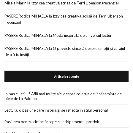
Mirela Marin
la
Izzy cea creativă scrisă de Terri Libenson (recenzie)
PASERE Rodica MIHAELA
la
Izzy cea creativă scrisă de Terri Libenson
(recenzie)
PASERE Rodica MIHAELA
la
Moda inspirată de universul lecturii
PASERE Rodica MIHAELA
la
O poveste sinceră despre emoții și curajul
de a fi tu însăți
Articole recente
În pas cu stilul? Află mai multe aici despre colecția de încălțăminte de
piele de La Paloma
Lectura, o pasiune care inspiră și se reflectă în stilul personal
Pasiunea pentru ciclism începe cu echipamentul potrivit