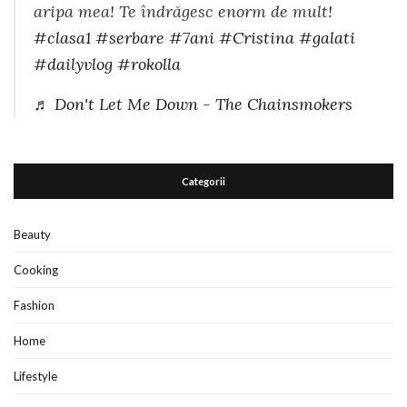
aripa mea! Te îndrăgesc enorm de mult!
#clasa1
#serbare
#7ani
#Cristina
#galati
#dailyvlog
#rokolla
♬ Don't Let Me Down - The Chainsmokers
Categorii
Beauty
Cooking
Fashion
Home
Lifestyle