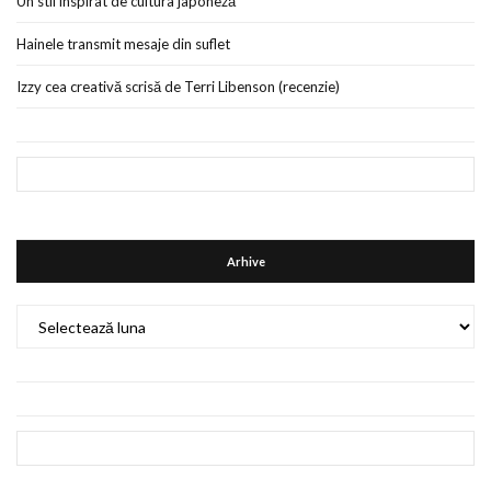
Un stil inspirat de cultura japoneză
Hainele transmit mesaje din suflet
Izzy cea creativă scrisă de Terri Libenson (recenzie)
Arhive
Arhive