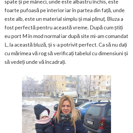
spate și pe mâneci, unde este albastru închis, este
foarte pufoasă pe interior iar în partea din față, unde
este alb, este un material simplu și mai plinuț. Bluza a
fost perfectă pentru această vreme. După cum știți
eu port M în mod normal iar după site mi-am comandat
L, la această bluză, și s-a potrivit perfect. Ca să nu dați
cu mărimea vă rog să verificați tabelul cu dimensiuni și
să vedeți unde vă încadrați.