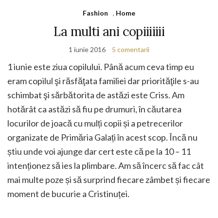
Fashion
,
Home
La multi ani copiiiiiii
1 iunie 2016
5 comentarii
1 iunie este ziua copilului. Până acum ceva timp eu
eram copilul şi răsfăţata familiei dar priorităţile s-au
schimbat şi sărbătorita de astăzi este Criss. Am
hotărât ca astăzi să fiu pe drumuri, în căutarea
locurilor de joacă cu mulți copii și a petrecerilor
organizate de Primăria Galați în acest scop. Încă nu
știu unde voi ajunge dar cert este că pe la 10 – 11
intenționez să ies la plimbare. Am să încerc să fac cât
mai multe poze și să surprind fiecare zâmbet și fiecare
moment de bucurie a Cristinuței.