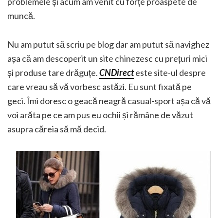
problemele și acum am venit cu forțe proaspete de
muncă.
Nu am putut să scriu pe blog dar am putut să navighez
așa că am descoperit un site chinezesc cu prețuri mici
și produse tare drăguțe.
CNDirect
este site-ul despre
care vreau să vă vorbesc astăzi.
Eu sunt fixată pe
geci. Îmi doresc o geacă neagră casual-sport așa că vă
voi arăta pe ce am pus eu ochii și rămâne de văzut
asupra căreia să mă decid.