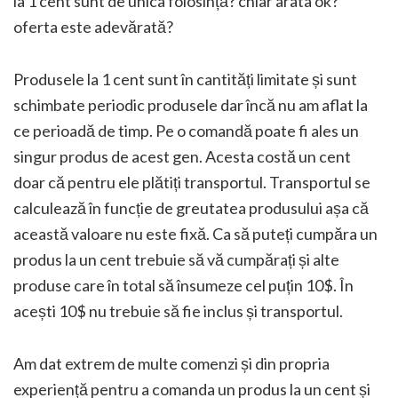
la 1 cent sunt de unica folosință? chiar arata ok?
oferta este adevărată?
Produsele la 1 cent sunt în cantități limitate și sunt
schimbate periodic produsele dar încă nu am aflat la
ce perioadă de timp. Pe o comandă poate fi ales un
singur produs de acest gen. Acesta costă un cent
doar că pentru ele plătiți transportul. Transportul se
calculează în funcție de greutatea produsului așa că
această valoare nu este fixă. Ca să puteți cumpăra un
produs la un cent trebuie să vă cumpărați și alte
produse care în total să însumeze cel puțin 10$. În
acești 10$ nu trebuie să fie inclus și transportul.
Am dat extrem de multe comenzi și din propria
experiență pentru a comanda un produs la un cent și