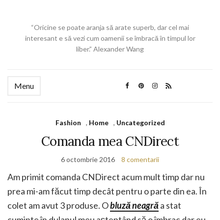
“Oricine se poate aranja să arate superb, dar cel mai
interesant e să vezi cum oamenii se îmbracă în timpul lor
liber.” Alexander Wang
Menu
Fashion
,
Home
,
Uncategorized
Comanda mea CNDirect
6 octombrie 2016
8 comentarii
Am primit comanda CNDirect acum mult timp dar nu
prea mi-am făcut timp decât pentru o parte din ea. În
colet am avut 3 produse. O
bluză neagră
a stat
cuminte în dulapul meu așteptând să o îmbrac dar eu