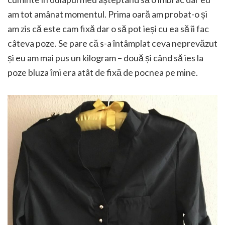
am tot amânat momentul. Prima oară am probat-o și
am zis că este cam fixă dar o să pot ieși cu ea să îi fac
câteva poze. Se pare că s-a întâmplat ceva neprevăzut
și eu am mai pus un kilogram – două și când să ies la
poze bluza îmi era atât de fixă de pocnea pe mine.