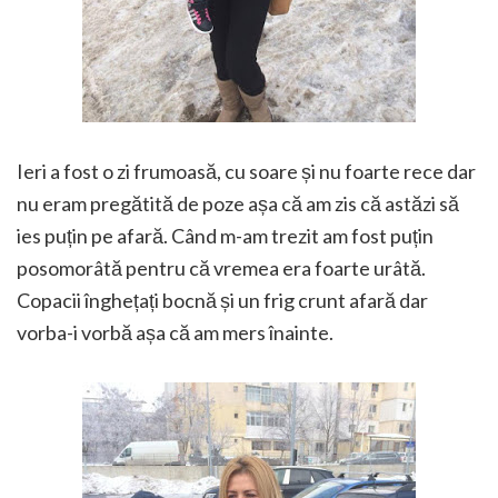
Ieri a fost o zi frumoasă, cu soare și nu foarte rece dar
nu eram pregătită de poze așa că am zis că astăzi să
ies puțin pe afară. Când m-am trezit am fost puțin
posomorâtă pentru că vremea era foarte urâtă.
Copacii înghețați bocnă și un frig crunt afară dar
vorba-i vorbă așa că am mers înainte.