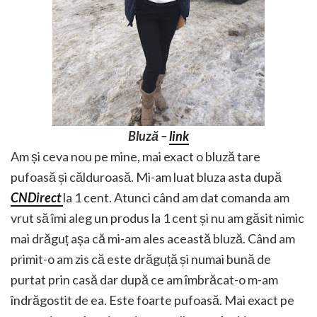
Bluză –
link
Am și ceva nou pe mine, mai exact o bluză tare
pufoasă și călduroasă. Mi-am luat bluza asta după
CNDirect
la 1 cent. Atunci când am dat comanda am
vrut să îmi aleg un produs la 1 cent și nu am găsit nimic
mai drăguț așa că mi-am ales această bluză. Când am
primit-o am zis că este drăguță și numai bună de
purtat prin casă dar după ce am îmbrăcat-o m-am
îndrăgostit de ea. Este foarte pufoasă. Mai exact pe