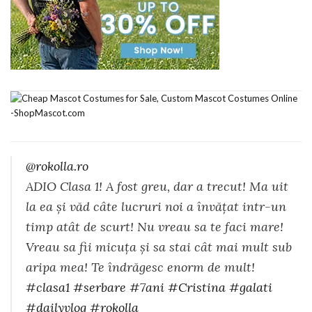
@rokolla.ro
ADIO Clasa 1! A fost greu, dar a trecut! Ma uit
la ea și văd câte lucruri noi a învățat intr-un
timp atât de scurt! Nu vreau sa te faci mare!
Vreau sa fii micuța și sa stai cât mai mult sub
aripa mea! Te îndrăgesc enorm de mult!
#clasa1
#serbare
#7ani
#Cristina
#galati
#dailyvlog
#rokolla