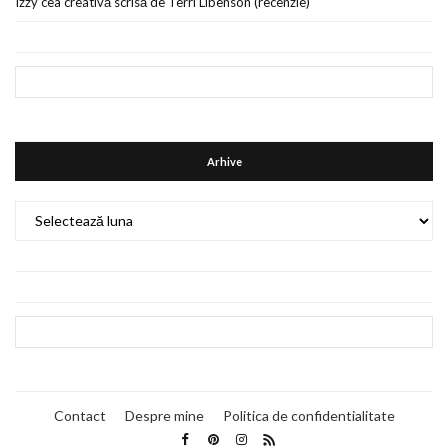
Izzy cea creativă scrisă de Terri Libenson (recenzie)
Arhive
Arhive
Contact
Despre mine
Politica de confidentialitate