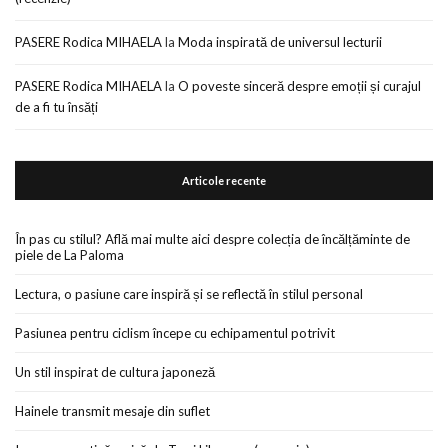
PASERE Rodica MIHAELA
la
Moda inspirată de universul lecturii
PASERE Rodica MIHAELA
la
O poveste sinceră despre emoții și curajul
de a fi tu însăți
Articole recente
În pas cu stilul? Află mai multe aici despre colecția de încălțăminte de
piele de La Paloma
Lectura, o pasiune care inspiră și se reflectă în stilul personal
Pasiunea pentru ciclism începe cu echipamentul potrivit
Un stil inspirat de cultura japoneză
Hainele transmit mesaje din suflet