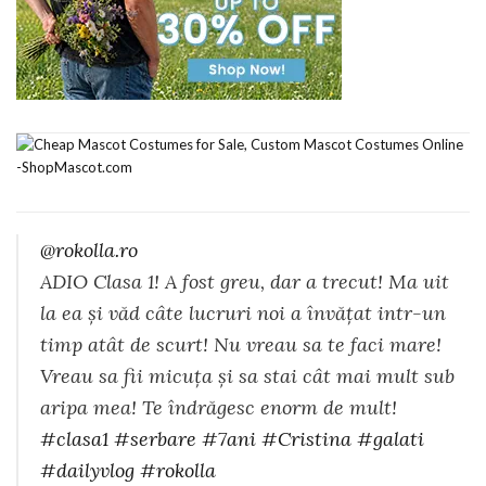
@rokolla.ro
ADIO Clasa 1! A fost greu, dar a trecut! Ma uit
la ea și văd câte lucruri noi a învățat intr-un
timp atât de scurt! Nu vreau sa te faci mare!
Vreau sa fii micuța și sa stai cât mai mult sub
aripa mea! Te îndrăgesc enorm de mult!
#clasa1
#serbare
#7ani
#Cristina
#galati
#dailyvlog
#rokolla