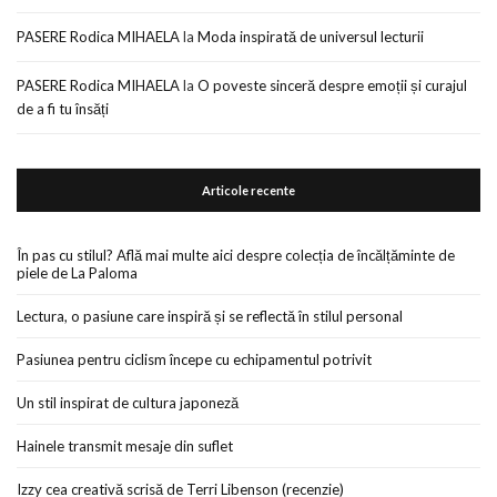
PASERE Rodica MIHAELA
la
Moda inspirată de universul lecturii
PASERE Rodica MIHAELA
la
O poveste sinceră despre emoții și curajul
de a fi tu însăți
Articole recente
În pas cu stilul? Află mai multe aici despre colecția de încălțăminte de
piele de La Paloma
Lectura, o pasiune care inspiră și se reflectă în stilul personal
Pasiunea pentru ciclism începe cu echipamentul potrivit
Un stil inspirat de cultura japoneză
Hainele transmit mesaje din suflet
Izzy cea creativă scrisă de Terri Libenson (recenzie)