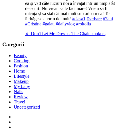
ea și văd câte lucruri noi a învățat intr-un timp atât
de scurt! Nu vreau sa te faci mare! Vreau sa fii
micuța și sa stai cât mai mult sub aripa mea! Te
îndrăgesc enorm de mult!
#clasa1
#serbare
#7ani
#Cristina
#galati
#dailyvlog
#rokolla
♬ Don't Let Me Down - The Chainsmokers
Categorii
Beauty
Cooking
Fashion
Home
Lifestyle
Makeup
My baby
Nails
Review
Travel
Uncategorized