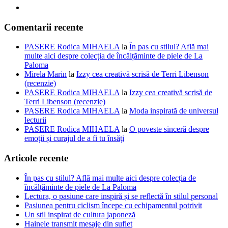
Comentarii recente
PASERE Rodica MIHAELA
la
În pas cu stilul? Află mai
multe aici despre colecția de încălțăminte de piele de La
Paloma
Mirela Marin
la
Izzy cea creativă scrisă de Terri Libenson
(recenzie)
PASERE Rodica MIHAELA
la
Izzy cea creativă scrisă de
Terri Libenson (recenzie)
PASERE Rodica MIHAELA
la
Moda inspirată de universul
lecturii
PASERE Rodica MIHAELA
la
O poveste sinceră despre
emoții și curajul de a fi tu însăți
Articole recente
În pas cu stilul? Află mai multe aici despre colecția de
încălțăminte de piele de La Paloma
Lectura, o pasiune care inspiră și se reflectă în stilul personal
Pasiunea pentru ciclism începe cu echipamentul potrivit
Un stil inspirat de cultura japoneză
Hainele transmit mesaje din suflet