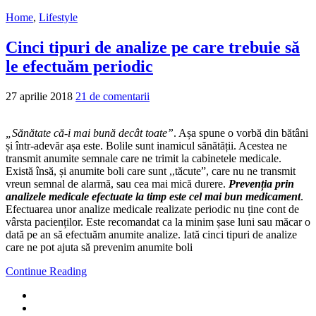
Home
,
Lifestyle
Cinci tipuri de analize pe care trebuie să
le efectuăm periodic
27 aprilie 2018
21 de comentarii
„Sănătate că-i mai bună decât toate”
. Așa spune o vorbă din bătâni
și într-adevăr așa este. Bolile sunt inamicul sănătății. Acestea ne
transmit anumite semnale care ne trimit la cabinetele medicale.
Există însă, și anumite boli care sunt ,,tăcute”, care nu ne transmit
vreun semnal de alarmă, sau cea mai mică durere.
Prevenția prin
analizele medicale efectuate la timp este cel mai bun medicament
.
Efectuarea unor analize medicale realizate periodic nu ține cont de
vârsta pacienților. Este recomandat ca la minim șase luni sau măcar o
dată pe an să efectuăm anumite analize. Iată cinci tipuri de analize
care ne pot ajuta să prevenim anumite boli
Continue Reading