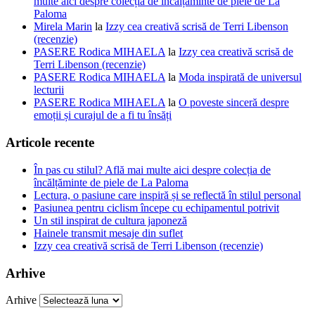
multe aici despre colecția de încălțăminte de piele de La
Paloma
Mirela Marin
la
Izzy cea creativă scrisă de Terri Libenson
(recenzie)
PASERE Rodica MIHAELA
la
Izzy cea creativă scrisă de
Terri Libenson (recenzie)
PASERE Rodica MIHAELA
la
Moda inspirată de universul
lecturii
PASERE Rodica MIHAELA
la
O poveste sinceră despre
emoții și curajul de a fi tu însăți
Articole recente
În pas cu stilul? Află mai multe aici despre colecția de
încălțăminte de piele de La Paloma
Lectura, o pasiune care inspiră și se reflectă în stilul personal
Pasiunea pentru ciclism începe cu echipamentul potrivit
Un stil inspirat de cultura japoneză
Hainele transmit mesaje din suflet
Izzy cea creativă scrisă de Terri Libenson (recenzie)
Arhive
Arhive