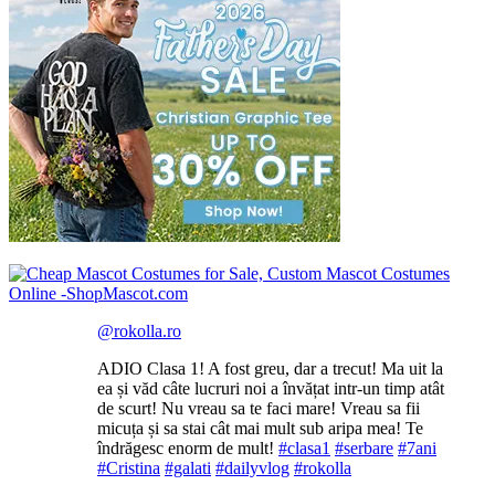
@rokolla.ro
ADIO Clasa 1! A fost greu, dar a trecut! Ma uit la
ea și văd câte lucruri noi a învățat intr-un timp atât
de scurt! Nu vreau sa te faci mare! Vreau sa fii
micuța și sa stai cât mai mult sub aripa mea! Te
îndrăgesc enorm de mult!
#clasa1
#serbare
#7ani
#Cristina
#galati
#dailyvlog
#rokolla