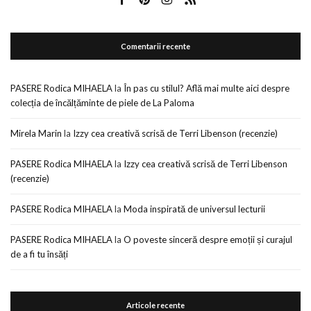
Comentarii recente
PASERE Rodica MIHAELA
la
În pas cu stilul? Află mai multe aici despre
colecția de încălțăminte de piele de La Paloma
Mirela Marin
la
Izzy cea creativă scrisă de Terri Libenson (recenzie)
PASERE Rodica MIHAELA
la
Izzy cea creativă scrisă de Terri Libenson
(recenzie)
PASERE Rodica MIHAELA
la
Moda inspirată de universul lecturii
PASERE Rodica MIHAELA
la
O poveste sinceră despre emoții și curajul
de a fi tu însăți
Articole recente