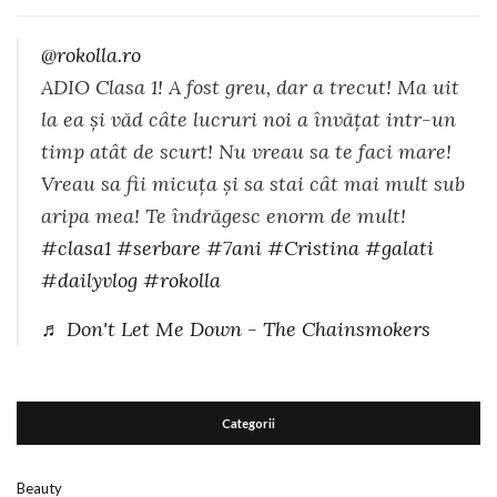
@rokolla.ro
ADIO Clasa 1! A fost greu, dar a trecut! Ma uit
la ea și văd câte lucruri noi a învățat intr-un
timp atât de scurt! Nu vreau sa te faci mare!
Vreau sa fii micuța și sa stai cât mai mult sub
aripa mea! Te îndrăgesc enorm de mult!
#clasa1
#serbare
#7ani
#Cristina
#galati
#dailyvlog
#rokolla
♬ Don't Let Me Down - The Chainsmokers
Categorii
Beauty