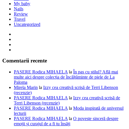
My baby
Nails
Review
Travel
Uncategorized
Comentarii recente
PASERE Rodica MIHAELA
la
În pas cu stilul? Află mai
multe aici despre colecția de încălțăminte de piele de La
Paloma
Mirela Marin
la
Izzy cea creativă scrisă de Terri Libenson
(recenzie)
PASERE Rodica MIHAELA
la
Izzy cea creativă scrisă de
Terri Libenson (recenzie)
PASERE Rodica MIHAELA
la
Moda inspirată de universul
lecturii
PASERE Rodica MIHAELA
la
O poveste sinceră despre
emoții și curajul de a fi tu însăți