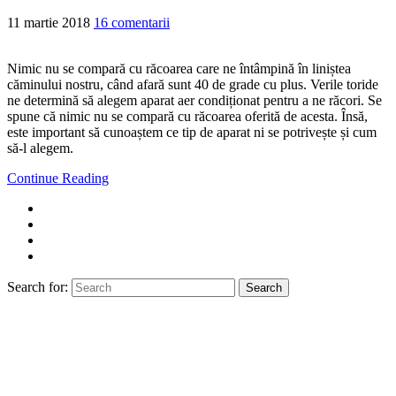
11 martie 2018
16 comentarii
Nimic nu se compară cu răcoarea care ne întâmpină în liniștea
căminului nostru, când afară sunt 40 de grade cu plus. Verile toride
ne determină să alegem aparat aer condiționat pentru a ne răcori. Se
spune că nimic nu se compară cu răcoarea oferită de acesta. Însă,
este important să cunoaștem ce tip de aparat ni se potrivește și cum
să-l alegem.
Continue Reading
Search for:
Search