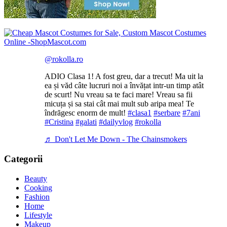
@rokolla.ro
ADIO Clasa 1! A fost greu, dar a trecut! Ma uit la
ea și văd câte lucruri noi a învățat intr-un timp atât
de scurt! Nu vreau sa te faci mare! Vreau sa fii
micuța și sa stai cât mai mult sub aripa mea! Te
îndrăgesc enorm de mult!
#clasa1
#serbare
#7ani
#Cristina
#galati
#dailyvlog
#rokolla
♬ Don't Let Me Down - The Chainsmokers
Categorii
Beauty
Cooking
Fashion
Home
Lifestyle
Makeup