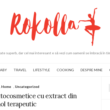
ate superb, dar cel mai interesant e să vezi cum oamenii se îmbracă în ti
BABY
TRAVEL
LIFESTYLE
COOKING
DESPRE MINE
,
Home
,
Uncategorized
f
tocosmetice cu extract din
ol terapeutic