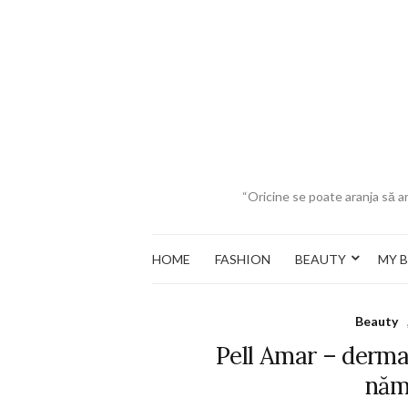
“Oricine se poate aranja să ar
HOME
FASHION
BEAUTY
MY 
Beauty
Pell Amar – derma
năm