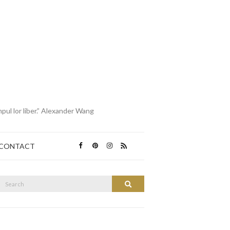
mpul lor liber.” Alexander Wang
CONTACT
Search
Search
or: