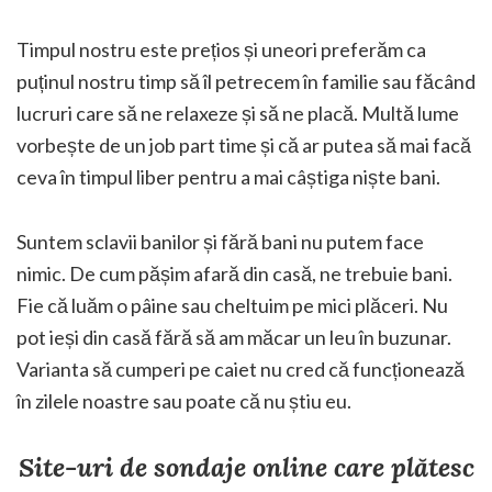
Timpul nostru este prețios și uneori preferăm ca
puținul nostru timp să îl petrecem în familie sau făcând
lucruri care să ne relaxeze și să ne placă. Multă lume
vorbește de un job part time și că ar putea să mai facă
ceva în timpul liber pentru a mai câștiga niște bani.
Suntem sclavii banilor și fără bani nu putem face
nimic. De cum pășim afară din casă, ne trebuie bani.
Fie că luăm o pâine sau cheltuim pe mici plăceri. Nu
pot ieși din casă fără să am măcar un leu în buzunar.
Varianta să cumperi pe caiet nu cred că funcționează
în zilele noastre sau poate că nu știu eu.
Site-uri de sondaje online care plătesc