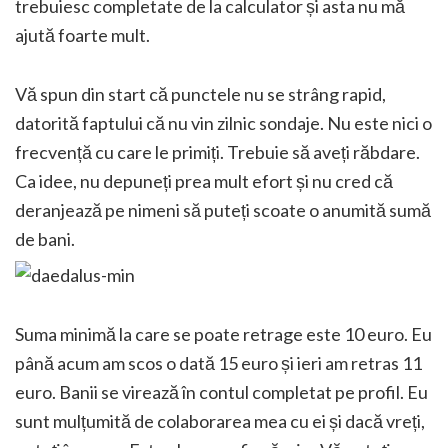
trebuiesc completate de la calculator și asta nu mă
ajută foarte mult.
Vă spun din start că punctele nu se strâng rapid,
datorită faptului că nu vin zilnic sondaje. Nu este nici o
frecvență cu care le primiți. Trebuie să aveți răbdare.
Ca idee, nu depuneți prea mult efort și nu cred că
deranjează pe nimeni să puteți scoate o anumită sumă
de bani.
Suma minimă la care se poate retrage este 10 euro. Eu
până acum am scos o dată 15 euro și ieri am retras 11
euro. Banii se virează în contul completat pe profil. Eu
sunt mulțumită de colaborarea mea cu ei și dacă vreți,