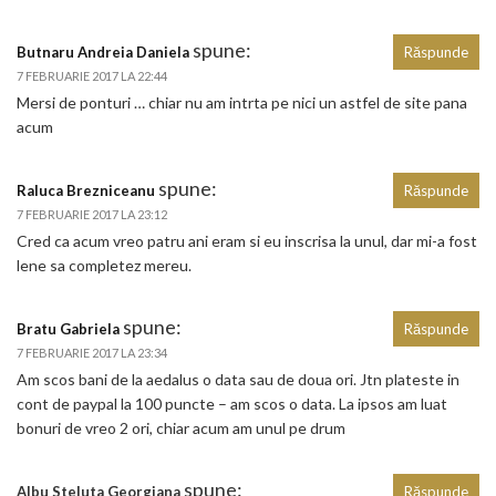
spune:
Butnaru Andreia Daniela
Răspunde
7 FEBRUARIE 2017 LA 22:44
Mersi de ponturi … chiar nu am intrta pe nici un astfel de site pana
acum
spune:
Raluca Brezniceanu
Răspunde
7 FEBRUARIE 2017 LA 23:12
Cred ca acum vreo patru ani eram si eu inscrisa la unul, dar mi-a fost
lene sa completez mereu.
spune:
Bratu Gabriela
Răspunde
7 FEBRUARIE 2017 LA 23:34
Am scos bani de la aedalus o data sau de doua ori. Jtn plateste in
cont de paypal la 100 puncte – am scos o data. La ipsos am luat
bonuri de vreo 2 ori, chiar acum am unul pe drum
spune:
Albu Steluta Georgiana
Răspunde