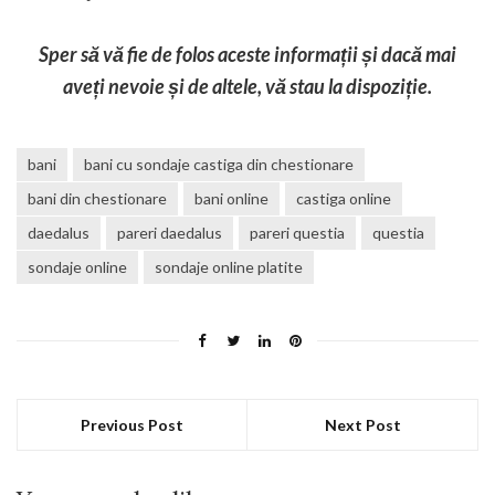
Sper să vă fie de folos aceste informații și dacă mai
aveți nevoie și de altele, vă stau la dispoziție.
bani
bani cu sondaje castiga din chestionare
bani din chestionare
bani online
castiga online
daedalus
pareri daedalus
pareri questia
questia
sondaje online
sondaje online platite
Previous Post
Next Post