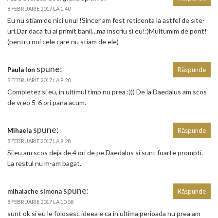
8 FEBRUARIE 2017 LA 1:40
Eu nu stiam de nici unul !Sincer am fost reticenta la astfel de site-
uri.Dar daca tu ai primit banii…ma inscriu si eu!:)Multumim de pont!
(pentru noi cele care nu stiam de ele)
spune:
Paula Ion
Răspunde
8 FEBRUARIE 2017 LA 9:20
Completez si eu, in ultimul timp nu prea :))) De la Daedalus am scos
de vreo 5-6 ori pana acum.
spune:
Mihaela
Răspunde
8 FEBRUARIE 2017 LA 9:28
Si eu am scos deja de 4 ori de pe Daedalus si sunt foarte prompti.
La restul nu m-am bagat.
spune:
mihalache simona
Răspunde
8 FEBRUARIE 2017 LA 10:58
sunt ok si eu le folosesc ideea e ca in ultima perioada nu prea am