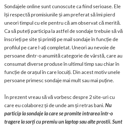
Sondajele online sunt cunoscute ca fiind serioase. Ele
își respectă promisiunile și am preferat să îmi pierd
uneori timpul cu ele pentru că am observat că merită.
Ca să puteți participa la astfel de sondaje trebuie să vă
înscrieți pe site și primiți pe mail sondaje în funcție de
profilul pe care l-ați completat. Uneori au nevoie de
persoane dintr-o anumită categorie de vârstă, care au
consumat diverse produse în ultimul timp sau chiar în
funcție de orașul în care locuiți. Din acest motiv unele
persoane primesc sondaje mai mult sau mai puține.
În prezent vreau să vă vorbesc despre 2 site-uri cu
care eu colaborez și de unde am și retras bani.
Nu
particip la sondaje la care se promite intrarea într-o
tragere la sorți cu premiu un laptop sau alte prostii. Sunt