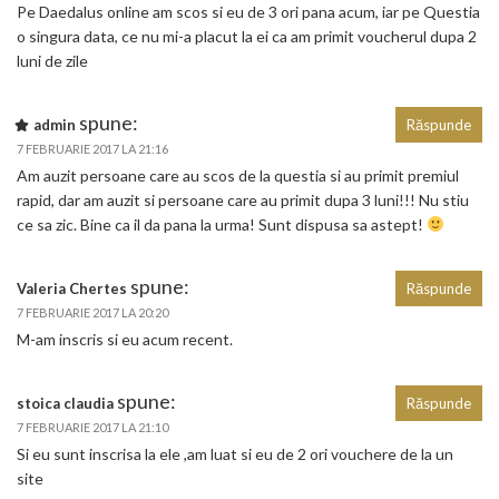
Pe Daedalus online am scos si eu de 3 ori pana acum, iar pe Questia
o singura data, ce nu mi-a placut la ei ca am primit voucherul dupa 2
luni de zile
spune:
admin
Răspunde
7 FEBRUARIE 2017 LA 21:16
Am auzit persoane care au scos de la questia si au primit premiul
rapid, dar am auzit si persoane care au primit dupa 3 luni!!! Nu stiu
ce sa zic. Bine ca il da pana la urma! Sunt dispusa sa astept!
spune:
Valeria Chertes
Răspunde
7 FEBRUARIE 2017 LA 20:20
M-am inscris si eu acum recent.
spune:
stoica claudia
Răspunde
7 FEBRUARIE 2017 LA 21:10
Si eu sunt inscrisa la ele ,am luat si eu de 2 ori vouchere de la un
site