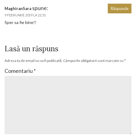
spune:
MaghiranSara
Răspunde
9 FEBRUARIE 2019 LA 22:31
Sper sa fie bine!!
Lasă un răspuns
Adresa ta de email nu va fi publicată.
Câmpurile obligatorii sunt marcate cu
*
Comentariu
*