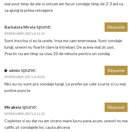
mai avut timp de ele si oricum am facut sondaje timp de 2-3 ani ca
sa ajung la prima retragere
spune:
Barbalata Mirela
Răspunde
8 FEBRUARIE 2017 LA 11:12
Sunt inscrisa si eu la unele. Insa ma cam enerveaza. Sunt sondaje
lungi, uneori nu foarte clare la intrebari. De aceea mai zic pas.
Practic nu am timp sa stau 20 de minute pentru un sondaj.
spune:
admin
Răspunde
8 FEBRUARIE 2017 LA 20:02
Nici eu nu sunt pro sondaje lungi. Le prefer pe cele scurte si cu mai
putine puncte
spune:
Mirabela
Răspunde
8 FEBRUARIE 2017 LA 11:22
Copletez si eu dar nu am strans mare lucru pana acum, uneori nu ma
calific pt sondajele lor, cauta altceva