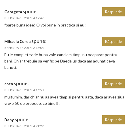
spune:
Georgeta
Răspunde
8 FEBRUARIE 2017 LA 12:47
foarte buna idee! O voi pune in practica si eu !
spune:
Mihaela Curea
Răspunde
8 FEBRUARIE 2017 LA 13:05
Eu le completez de buna voie cand am timp, nu neaparat pentru
bani, Chiar trebuie sa verific pe Daedalus daca am adunat ceva
banuti.
spune:
coco
Răspunde
8 FEBRUARIE 2017 LA 16:58
multumim, dar chiar nu as avea timp si pentru asta, daca ar avea ziua
vre-o 50 de oreeeee, ce bine!!!
spune:
Deby
Răspunde
8 FEBRUARIE 2017 LA 21:22