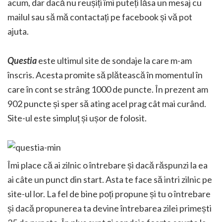
acum, dar dacă nu reușiți îmi puteți lăsa un mesaj cu
mailul sau să mă contactați pe facebook și vă pot
ajuta.
Questia
este ultimul site de sondaje la care m-am
înscris. Acesta promite să plătească în momentul în
care în cont se strâng 1000 de puncte. În prezent am
902 puncte și sper să ating acel prag cât mai curând.
Site-ul este simpluț și ușor de folosit.
Îmi place că ai zilnic o întrebare și dacă răspunzi la ea
ai câte un punct din start. Asta te face să intri zilnic pe
site-ul lor. La fel de bine poți propune și tu o întrebare
și dacă propunerea ta devine întrebarea zilei primești