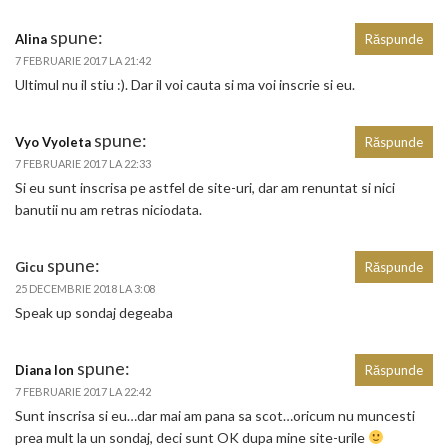
spune:
Alina
Răspunde
7 FEBRUARIE 2017 LA 21:42
Ultimul nu il stiu :). Dar il voi cauta si ma voi inscrie si eu.
spune:
Vyo Vyoleta
Răspunde
7 FEBRUARIE 2017 LA 22:33
Si eu sunt inscrisa pe astfel de site-uri, dar am renuntat si nici
banutii nu am retras niciodata.
spune:
Gicu
Răspunde
25 DECEMBRIE 2018 LA 3:08
Speak up sondaj degeaba
spune:
Diana Ion
Răspunde
7 FEBRUARIE 2017 LA 22:42
Sunt inscrisa si eu…dar mai am pana sa scot…oricum nu muncesti
prea mult la un sondaj, deci sunt OK dupa mine site-urile