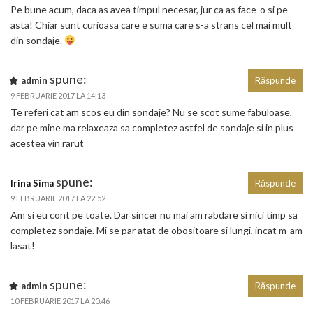
Pe bune acum, daca as avea timpul necesar, jur ca as face-o si pe
asta! Chiar sunt curioasa care e suma care s-a strans cel mai mult
din sondaje.
spune:
admin
Răspunde
9 FEBRUARIE 2017 LA 14:13
Te referi cat am scos eu din sondaje? Nu se scot sume fabuloase,
dar pe mine ma relaxeaza sa completez astfel de sondaje si in plus
acestea vin rarut
spune:
Irina Sima
Răspunde
9 FEBRUARIE 2017 LA 22:52
Am si eu cont pe toate. Dar sincer nu mai am rabdare si nici timp sa
completez sondaje. Mi se par atat de obositoare si lungi, incat m-am
lasat!
spune:
admin
Răspunde
10 FEBRUARIE 2017 LA 20:46