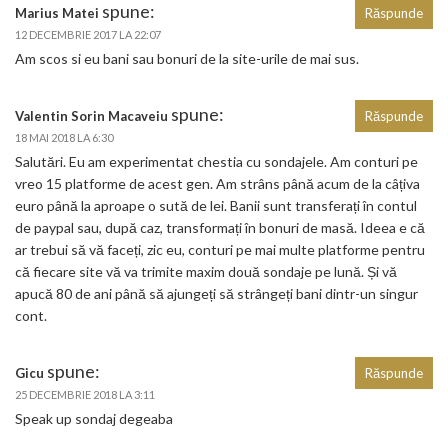
spune:
Marius Matei
Răspunde
12 DECEMBRIE 2017 LA 22:07
Am scos si eu bani sau bonuri de la site-urile de mai sus.
spune:
Valentin Sorin Macaveiu
Răspunde
18 MAI 2018 LA 6:30
Salutări. Eu am experimentat chestia cu sondajele. Am conturi pe
vreo 15 platforme de acest gen. Am strâns până acum de la câțiva
euro până la aproape o sută de lei. Banii sunt transferați în contul
de paypal sau, după caz, transformați în bonuri de masă. Ideea e că
ar trebui să vă faceți, zic eu, conturi pe mai multe platforme pentru
că fiecare site vă va trimite maxim două sondaje pe lună. Și vă
apucă 80 de ani până să ajungeți să strângeți bani dintr-un singur
cont.
spune:
Gicu
Răspunde
25 DECEMBRIE 2018 LA 3:11
Speak up sondaj degeaba