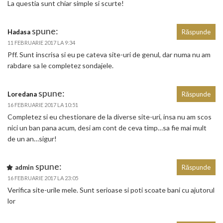
La questia sunt chiar simple si scurte!
spune:
Hadasa
Răspunde
11 FEBRUARIE 2017 LA 9:34
Pff. Sunt inscrisa si eu pe cateva site-uri de genul, dar numa nu am
rabdare sa le completez sondajele.
spune:
Loredana
Răspunde
16 FEBRUARIE 2017 LA 10:51
Completez si eu chestionare de la diverse site-uri, insa nu am scos
nici un ban pana acum, desi am cont de ceva timp…sa fie mai mult
de un an…sigur!
spune:
admin
Răspunde
16 FEBRUARIE 2017 LA 23:05
Verifica site-urile mele. Sunt serioase si poti scoate bani cu ajutorul
lor