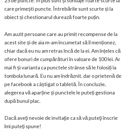
25 de puncte. În plus sunt și sondaje foarte scurte la
care primești puncte. Întrebările sunt scurte și la
obiect și chestionarul durează foarte puțin.
Am auzit persoane care au primit recompense de la
acest site și de aia m-am încumetat să îl menționez,
chiar dacă eu nu am retras încă de la ei. Am înțeles că
ofere bonuri de cumpărături în valoare de 100 lei. Ar
mai fi și varianta ca punctele strânse să le folosiți la
tombola lunară. Eu nu am îndrăznit, dar o prietenă de
pe facebook a câștigat o tabletă. În concluzie,
alegerea vă aparține și punctele le puteți gestiona
după bunul plac.
Dacă aveţi nevoie de invitaţie ca să vă puteţi înscrie
îmi puteţi spune!