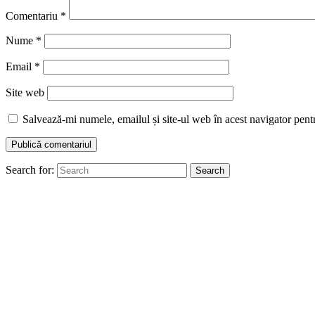
Comentariu
*
Nume
*
Email
*
Site web
Salvează-mi numele, emailul și site-ul web în acest navigator pent
Search for:
Search