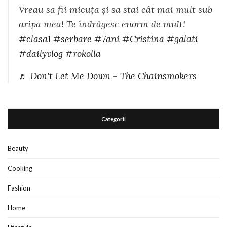
Vreau sa fii micuța și sa stai cât mai mult sub
aripa mea! Te îndrăgesc enorm de mult!
#clasa1
#serbare
#7ani
#Cristina
#galati
#dailyvlog
#rokolla
♬ Don't Let Me Down - The Chainsmokers
Categorii
Beauty
Cooking
Fashion
Home