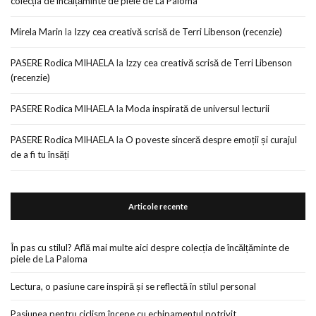
colecția de încălțăminte de piele de La Paloma
Mirela Marin
la
Izzy cea creativă scrisă de Terri Libenson (recenzie)
PASERE Rodica MIHAELA
la
Izzy cea creativă scrisă de Terri Libenson
(recenzie)
PASERE Rodica MIHAELA
la
Moda inspirată de universul lecturii
PASERE Rodica MIHAELA
la
O poveste sinceră despre emoții și curajul
de a fi tu însăți
Articole recente
În pas cu stilul? Află mai multe aici despre colecția de încălțăminte de
piele de La Paloma
Lectura, o pasiune care inspiră și se reflectă în stilul personal
Pasiunea pentru ciclism începe cu echipamentul potrivit