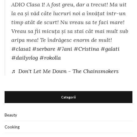
ADIO Clasa 1! A fost greu, dar a trecut! Ma uit
la ea și văd câte lucruri noi a învățat intr-un
timp atât de scurt! Nu vreau sa te faci mare!
Vreau sa fii micuța și sa stai cât mai mult sub
aripa mea! Te îndrăgesc enorm de mult!
#clasa1
#serbare
#7ani
#Cristina
#galati
#dailyvlog
#rokolla
♬ Don't Let Me Down - The Chainsmokers
Categorii
Beauty
Cooking