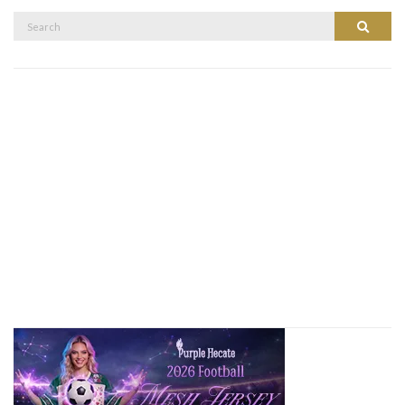
Search
Search
for: