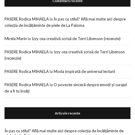
Comentarii recente
PASERE Rodica MIHAELA
la
În pas cu stilul? Află mai multe aici despre
colecția de încălțăminte de piele de La Paloma
Mirela Marin
la
Izzy cea creativă scrisă de Terri Libenson (recenzie)
PASERE Rodica MIHAELA
la
Izzy cea creativă scrisă de Terri Libenson
(recenzie)
PASERE Rodica MIHAELA
la
Moda inspirată de universul lecturii
PASERE Rodica MIHAELA
la
O poveste sinceră despre emoții și curajul
de a fi tu însăți
Articole recente
În pas cu stilul? Află mai multe aici despre colecția de încălțăminte de