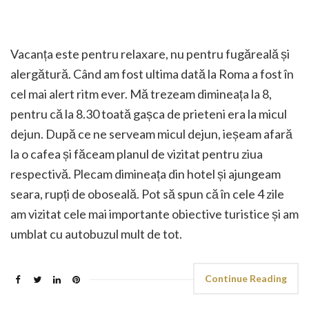
Vacanța este pentru relaxare, nu pentru fugăreală și
alergătură. Când am fost ultima dată la Roma a fost în
cel mai alert ritm ever. Mă trezeam dimineața la 8,
pentru că la 8.30 toată gașca de prieteni era la micul
dejun. După ce ne serveam micul dejun, ieșeam afară
la o cafea și făceam planul de vizitat pentru ziua
respectivă. Plecam dimineața din hotel și ajungeam
seara, rupți de oboseală. Pot să spun că în cele 4 zile
am vizitat cele mai importante obiective turistice și am
umblat cu autobuzul mult de tot.
Continue Reading