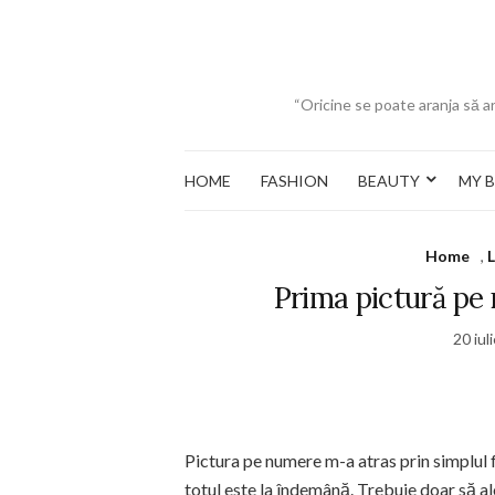
“Oricine se poate aranja să ar
HOME
FASHION
BEAUTY
MY 
Home
,
L
Prima pictură pe 
20 iul
Pictura pe numere m-a atras prin simplul 
totul este la îndemână. Trebuie doar să alo