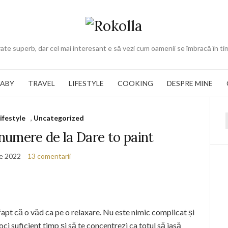
ate superb, dar cel mai interesant e să vezi cum oamenii se îmbracă în ti
BABY
TRAVEL
LIFESTYLE
COOKING
DESPRE MINE
ifestyle
,
Uncategorized
f
numere de la Dare to paint
ie 2022
13 comentarii
fapt că o văd ca pe o relaxare. Nu este nimic complicat și
ci suficient timp și să te concentrezi ca totul să iasă