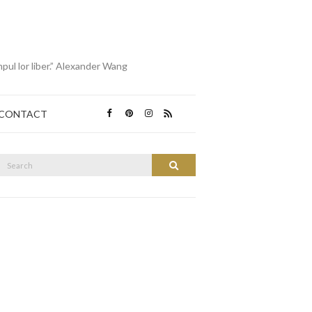
mpul lor liber.” Alexander Wang
CONTACT
Search
Search
or: