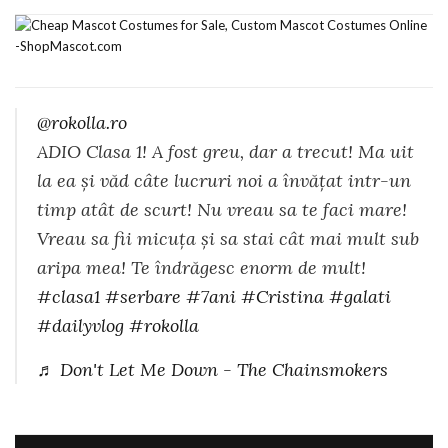
@rokolla.ro
ADIO Clasa 1! A fost greu, dar a trecut! Ma uit
la ea și văd câte lucruri noi a învățat intr-un
timp atât de scurt! Nu vreau sa te faci mare!
Vreau sa fii micuța și sa stai cât mai mult sub
aripa mea! Te îndrăgesc enorm de mult!
#clasa1
#serbare
#7ani
#Cristina
#galati
#dailyvlog
#rokolla
♬ Don't Let Me Down - The Chainsmokers