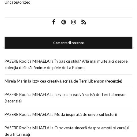
Uncategorized
Comentarii recente
PASERE Rodica MIHAELA
la
În pas cu stilul? Află mai multe aici despre
colecția de încălțăminte de piele de La Paloma
Mirela Marin
la
Izzy cea creativă scrisă de Terri Libenson (recenzie)
PASERE Rodica MIHAELA
la
Izzy cea creativă scrisă de Terri Libenson
(recenzie)
PASERE Rodica MIHAELA
la
Moda inspirată de universul lecturii
PASERE Rodica MIHAELA
la
O poveste sinceră despre emoții și curajul
de a fi tu însăți