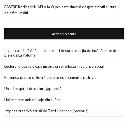
PASERE Rodica MIHAELA
la
O poveste sinceră despre emoții și curajul
de a fi tu însăți
Articole recente
În pas cu stilul? Află mai multe aici despre colecția de încălțăminte de
piele de La Paloma
Lectura, o pasiune care inspiră și se reflectă în stilul personal
Pasiunea pentru ciclism începe cu echipamentul potrivit
Un stil inspirat de cultura japoneză
Hainele transmit mesaje din suflet
Izzy cea creativă scrisă de Terri Libenson (recenzie)