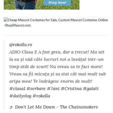
@rokolla.ro
ADIO Clasa 1! A fost greu, dar a trecut! Ma uit
la ea și văd câte lucruri noi a învățat intr-un
timp atât de scurt! Nu vreau sa te faci mare!
Vreau sa fii micuța și sa stai cât mai mult sub
aripa mea! Te îndrăgesc enorm de mult!
#clasa1
#serbare
#7ani
#Cristina
#galati
#dailyvlog
#rokolla
♬ Don't Let Me Down - The Chainsmokers