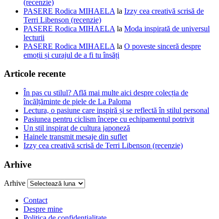
(recenzie)
PASERE Rodica MIHAELA
la
Izzy cea creativă scrisă de
Terri Libenson (recenzie)
PASERE Rodica MIHAELA
la
Moda inspirată de universul
lecturii
PASERE Rodica MIHAELA
la
O poveste sinceră despre
emoții și curajul de a fi tu însăți
Articole recente
În pas cu stilul? Află mai multe aici despre colecția de
încălțăminte de piele de La Paloma
Lectura, o pasiune care inspiră și se reflectă în stilul personal
Pasiunea pentru ciclism începe cu echipamentul potrivit
Un stil inspirat de cultura japoneză
Hainele transmit mesaje din suflet
Izzy cea creativă scrisă de Terri Libenson (recenzie)
Arhive
Arhive
Contact
Despre mine
Politica de confidentialitate