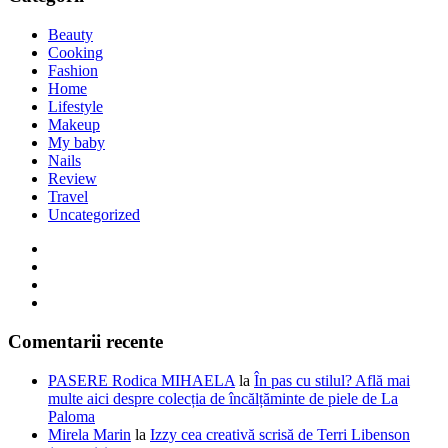
Beauty
Cooking
Fashion
Home
Lifestyle
Makeup
My baby
Nails
Review
Travel
Uncategorized
Comentarii recente
PASERE Rodica MIHAELA
la
În pas cu stilul? Află mai
multe aici despre colecția de încălțăminte de piele de La
Paloma
Mirela Marin
la
Izzy cea creativă scrisă de Terri Libenson