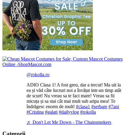
@rokolla.ro
ADIO Clasa 1! A fost greu, dar a trecut! Ma uit la
ea și văd câte lucruri noi a învățat intr-un timp atât
de scurt! Nu vreau sa te faci mare! Vreau sa fii
micuța și sa stai cât mai mult sub aripa mea! Te
îndrăgesc enorm de mult!
#clasa1
#serbare
#7ani
#Cristina
#galati
#dailyvlog
#rokolla
♬ Don't Let Me Down - The Chainsmokers
Categorii