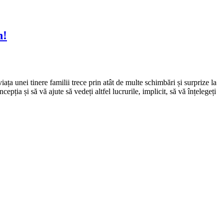
n!
iața unei tinere familii trece prin atât de multe schimbări și surprize la
pția și să vă ajute să vedeți altfel lucrurile, implicit, să vă înțelegeți