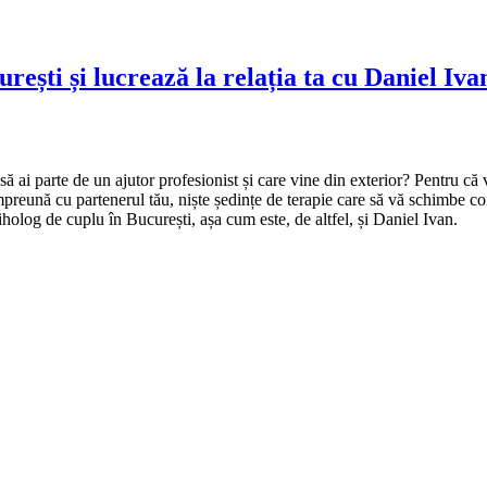
rești și lucrează la relația ta cu Daniel Iva
să ai parte de un ajutor profesionist și care vine din exterior? Pentru că v
împreună cu partenerul tău, niște ședințe de terapie care să vă schimbe conce
iholog de cuplu în București, așa cum este, de altfel, și Daniel Ivan.