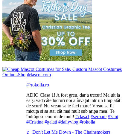
@rokolla.ro
ADIO Clasa 1! A fost greu, dar a trecut! Ma uit la
ea și văd câte lucruri noi a învățat intr-un timp atât
de scurt! Nu vreau sa te faci mare! Vreau sa fii
micuța și sa stai cât mai mult sub aripa mea! Te
îndrăgesc enorm de mult!
#clasa1
#serbare
#7ani
#Cristina
#galati
#dailyvlog
#rokolla
♬ Don't Let Me Down - The Chainsmokers