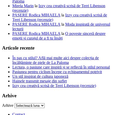
Paloma
Mirela Marin
la
Izzy cea creativă scrisă de Terri Libenson
(recenzie)
PASERE Rodica MIHAELA
la
Izzy cea creativă scrisă de
Terri Libenson (recenzie)
PASERE Rodica MIHAELA
la
Moda inspirată de universul
lecturii
PASERE Rodica MIHAELA
la
O poveste sinceră despre
emoții și curajul de a fi tu însăți
Articole recente
În pas cu stilul? Află mai multe aici despre colecția de
încălțăminte de piele de La Paloma
Lectura, o pasiune care inspiră și se reflectă în stilul personal
Pasiunea pentru ciclism începe cu echipamentul potrivit
Un stil inspirat de cultura japoneză
Hainele transmit mesaje din suflet
Izzy cea creativă scrisă de Terri Libenson (recenzie)
Arhive
Arhive
Contact