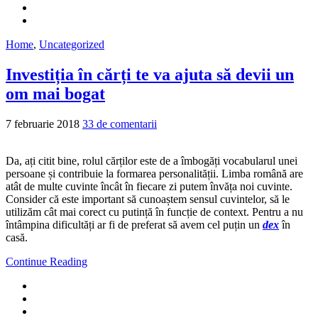
Home
,
Uncategorized
Investiția în cărți te va ajuta să devii un
om mai bogat
7 februarie 2018
33 de comentarii
Da, ați citit bine, rolul cărților este de a îmbogăți vocabularul unei
persoane și contribuie la formarea personalității. Limba română are
atât de multe cuvinte încât în fiecare zi putem învăța noi cuvinte.
Consider că este important să cunoaștem sensul cuvintelor, să le
utilizăm cât mai corect cu putință în funcție de context. Pentru a nu
întâmpina dificultăți ar fi de preferat să avem cel puțin un
dex
în
casă.
Continue Reading