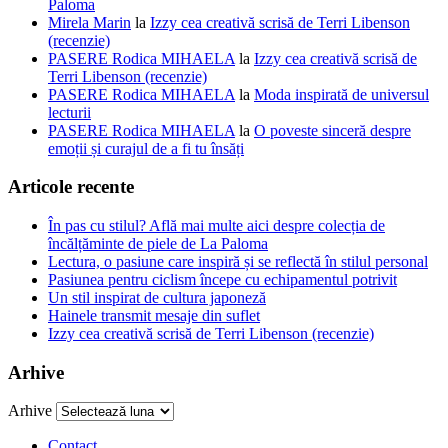
Paloma
Mirela Marin
la
Izzy cea creativă scrisă de Terri Libenson
(recenzie)
PASERE Rodica MIHAELA
la
Izzy cea creativă scrisă de
Terri Libenson (recenzie)
PASERE Rodica MIHAELA
la
Moda inspirată de universul
lecturii
PASERE Rodica MIHAELA
la
O poveste sinceră despre
emoții și curajul de a fi tu însăți
Articole recente
În pas cu stilul? Află mai multe aici despre colecția de
încălțăminte de piele de La Paloma
Lectura, o pasiune care inspiră și se reflectă în stilul personal
Pasiunea pentru ciclism începe cu echipamentul potrivit
Un stil inspirat de cultura japoneză
Hainele transmit mesaje din suflet
Izzy cea creativă scrisă de Terri Libenson (recenzie)
Arhive
Arhive
Contact