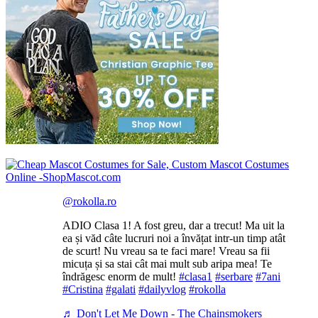
@rokolla.ro
ADIO Clasa 1! A fost greu, dar a trecut! Ma uit la
ea și văd câte lucruri noi a învățat intr-un timp atât
de scurt! Nu vreau sa te faci mare! Vreau sa fii
micuța și sa stai cât mai mult sub aripa mea! Te
îndrăgesc enorm de mult!
#clasa1
#serbare
#7ani
#Cristina
#galati
#dailyvlog
#rokolla
♬ Don't Let Me Down - The Chainsmokers