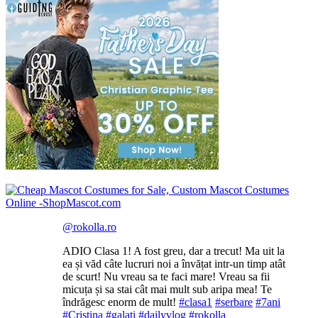
@rokolla.ro
ADIO Clasa 1! A fost greu, dar a trecut! Ma uit la
ea și văd câte lucruri noi a învățat intr-un timp atât
de scurt! Nu vreau sa te faci mare! Vreau sa fii
micuța și sa stai cât mai mult sub aripa mea! Te
îndrăgesc enorm de mult!
#clasa1
#serbare
#7ani
#Cristina
#galati
#dailyvlog
#rokolla