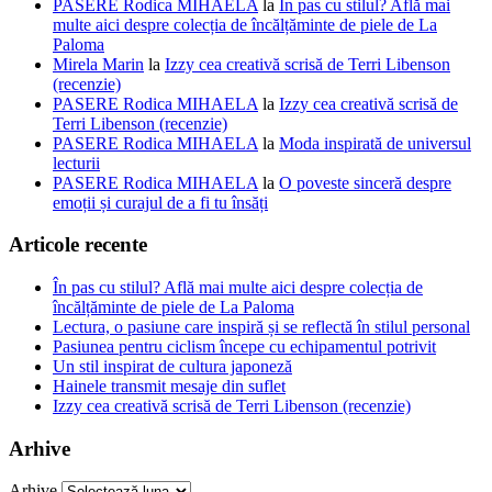
PASERE Rodica MIHAELA
la
În pas cu stilul? Află mai
multe aici despre colecția de încălțăminte de piele de La
Paloma
Mirela Marin
la
Izzy cea creativă scrisă de Terri Libenson
(recenzie)
PASERE Rodica MIHAELA
la
Izzy cea creativă scrisă de
Terri Libenson (recenzie)
PASERE Rodica MIHAELA
la
Moda inspirată de universul
lecturii
PASERE Rodica MIHAELA
la
O poveste sinceră despre
emoții și curajul de a fi tu însăți
Articole recente
În pas cu stilul? Află mai multe aici despre colecția de
încălțăminte de piele de La Paloma
Lectura, o pasiune care inspiră și se reflectă în stilul personal
Pasiunea pentru ciclism începe cu echipamentul potrivit
Un stil inspirat de cultura japoneză
Hainele transmit mesaje din suflet
Izzy cea creativă scrisă de Terri Libenson (recenzie)
Arhive
Arhive