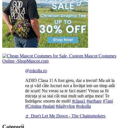
@rokolla.ro
ADIO Clasa 1! A fost greu, dar a trecut! Ma uit la
ea și văd câte lucruri noi a învățat intr-un timp atât
de scurt! Nu vreau sa te faci mare! Vreau sa fii
micuța și sa stai cât mai mult sub aripa mea! Te
îndrăgesc enorm de mult!
#clasa1
#serbare
#7ani
#Cristina
#galati
#dailyvlog
#rokolla
♬ Don't Let Me Down - The Chainsmokers
Categorii