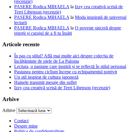
(recenzie)
PASERE Rodica MIHAELA
la
Izzy cea creativă scrisă de
Terri Libenson (recenzie)
PASERE Rodica MIHAELA
la
Moda inspirată de universul
lecturii
PASERE Rodica MIHAELA
la
O poveste sinceră despre
emoții și curajul de a fi tu însăți
Articole recente
În pas cu stilul? Află mai multe aici despre colecția de
încălțăminte de piele de La Paloma
Lectura, o pasiune care inspiră și se reflectă în stilul personal
Pasiunea pentru ciclism începe cu echipamentul potrivit
Un stil inspirat de cultura japoneză
Hainele transmit mesaje din suflet
Izzy cea creativă scrisă de Terri Libenson (recenzie)
Arhive
Arhive
Contact
Despre mine
Politica de confidentialitate