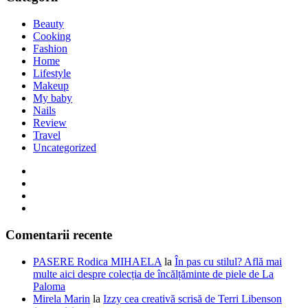
Beauty
Cooking
Fashion
Home
Lifestyle
Makeup
My baby
Nails
Review
Travel
Uncategorized
Comentarii recente
PASERE Rodica MIHAELA
la
În pas cu stilul? Află mai
multe aici despre colecția de încălțăminte de piele de La
Paloma
Mirela Marin
la
Izzy cea creativă scrisă de Terri Libenson