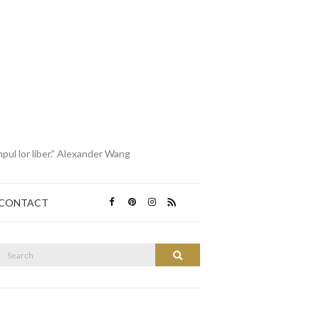
mpul lor liber.” Alexander Wang
CONTACT
Search
Search
or: