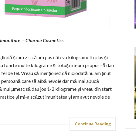
 imunitate – Charme Cosmetics
glindă și am zis că am pus câteva kilograme în plus și
au foarte multe kilograme și totuși mi-am propus să dau
 fel de fel. Vreau să menționez că niciodată nu am ținut
 o persoană care să aibă nevoie dar mă mai apucă
 mulțumesc să dau jos 1-2 kilograme și vreau din start
drastice și mi-a scăzut imunitatea și am avut nevoie de
Continue Reading