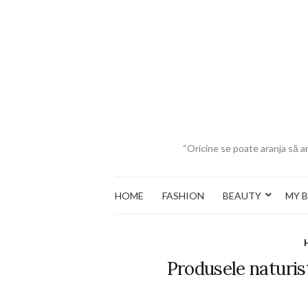
“Oricine se poate aranja să ar
HOME
FASHION
BEAUTY
MY 
Produsele naturist