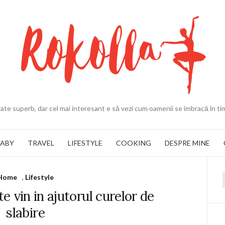
ate superb, dar cel mai interesant e să vezi cum oamenii se îmbracă în ti
BABY
TRAVEL
LIFESTYLE
COOKING
DESPRE MINE
Home
,
Lifestyle
f
e vin in ajutorul curelor de
slabire