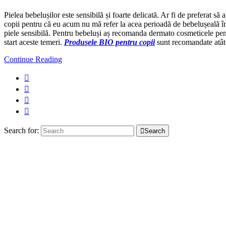
Pielea bebelușilor este sensibilă și foarte delicată. Ar fi de preferat s
copii pentru că eu acum nu mă refer la acea perioadă de bebelușeală în ca
piele sensibilă. Pentru bebeluși aș recomanda dermato cosmeticele pentru 
start aceste temeri.
Produsele BIO pentru copii
sunt recomandate atât 
Continue Reading
Search for:
Search