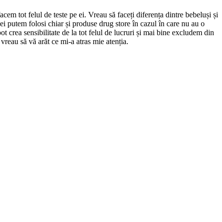
cem tot felul de teste pe ei. Vreau să faceți diferența dintre bebeluși și
 ei putem folosi chiar și produse drug store în cazul în care nu au o
t crea sensibilitate de la tot felul de lucruri și mai bine excludem din
reau să vă arăt ce mi-a atras mie atenția.