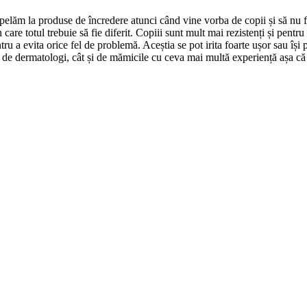
ă apelăm la produse de încredere atunci când vine vorba de copii și să nu fa
re totul trebuie să fie diferit. Copiii sunt mult mai rezistenți și pentru
a evita orice fel de problemă. Aceștia se pot irita foarte ușor sau își po
de dermatologi, cât și de mămicile cu ceva mai multă experiență așa că v