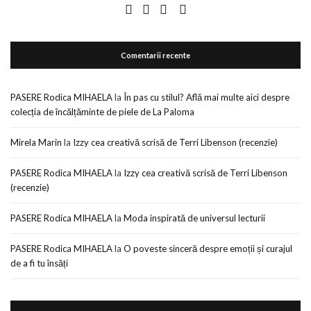
Comentarii recente
PASERE Rodica MIHAELA
la
În pas cu stilul? Află mai multe aici despre
colecția de încălțăminte de piele de La Paloma
Mirela Marin
la
Izzy cea creativă scrisă de Terri Libenson (recenzie)
PASERE Rodica MIHAELA
la
Izzy cea creativă scrisă de Terri Libenson
(recenzie)
PASERE Rodica MIHAELA
la
Moda inspirată de universul lecturii
PASERE Rodica MIHAELA
la
O poveste sinceră despre emoții și curajul
de a fi tu însăți