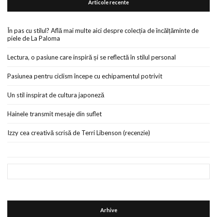
Articole recente
În pas cu stilul? Află mai multe aici despre colecția de încălțăminte de
piele de La Paloma
Lectura, o pasiune care inspiră și se reflectă în stilul personal
Pasiunea pentru ciclism începe cu echipamentul potrivit
Un stil inspirat de cultura japoneză
Hainele transmit mesaje din suflet
Izzy cea creativă scrisă de Terri Libenson (recenzie)
Arhive