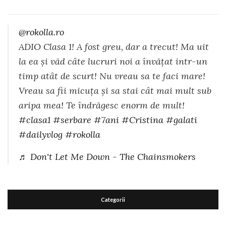
@rokolla.ro
ADIO Clasa 1! A fost greu, dar a trecut! Ma uit
la ea și văd câte lucruri noi a învățat intr-un
timp atât de scurt! Nu vreau sa te faci mare!
Vreau sa fii micuța și sa stai cât mai mult sub
aripa mea! Te îndrăgesc enorm de mult!
#clasa1
#serbare
#7ani
#Cristina
#galati
#dailyvlog
#rokolla
♬ Don't Let Me Down - The Chainsmokers
Categorii