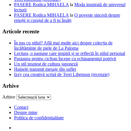
PASERE Rodica MIHAELA
la
Moda inspirată de universul
lecturii
PASERE Rodica MIHAELA
la
O poveste sinceră despre
emoții și curajul de a fi tu însăți
Articole recente
În pas cu stilul? Află mai multe aici despre colecția de
încălțăminte de piele de La Paloma
Lectura, o pasiune care inspiră și se reflectă în stilul personal
Pasiunea pentru ciclism începe cu echipamentul potrivit
Un stil inspirat de cultura japoneză
Hainele transmit mesaje din suflet
Izzy cea creativă scrisă de Terri Libenson (recenzie)
Arhive
Arhive
Contact
Despre mine
Politica de confidentialitate