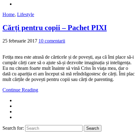
Home
,
Lifestyle
Cărți pentru copii – Pachet PIXI
25 februarie 2017
10 comentarii
Fetița mea este atrasă de cărticele și de povești, așa că îmi place să-i
cumpăr cărți care să o ajute să-și dezvolte imaginația și inteligența.
Eu nu citeam foarte mult înainte să vină Criss în viața mea, dar o
dată cu apariția ei am început să mă reîndrăgostesc de cărți. Îmi plac
mult cărțile de povești pentru copii sau cărți de parenting.
Continue Reading
Search for:
Search