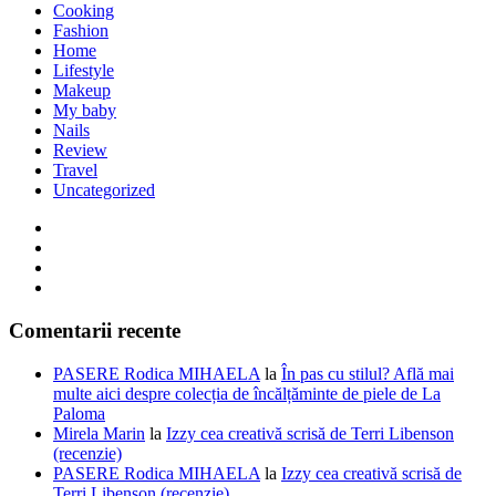
Cooking
Fashion
Home
Lifestyle
Makeup
My baby
Nails
Review
Travel
Uncategorized
Comentarii recente
PASERE Rodica MIHAELA
la
În pas cu stilul? Află mai
multe aici despre colecția de încălțăminte de piele de La
Paloma
Mirela Marin
la
Izzy cea creativă scrisă de Terri Libenson
(recenzie)
PASERE Rodica MIHAELA
la
Izzy cea creativă scrisă de
Terri Libenson (recenzie)