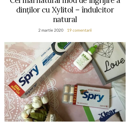
Cel mai natural mod de îngrijire a
dinților cu Xylitol – îndulcitor
natural
2 martie 2020
19 comentarii