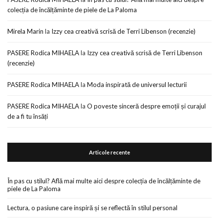
colecția de încălțăminte de piele de La Paloma
Mirela Marin
la
Izzy cea creativă scrisă de Terri Libenson (recenzie)
PASERE Rodica MIHAELA
la
Izzy cea creativă scrisă de Terri Libenson
(recenzie)
PASERE Rodica MIHAELA
la
Moda inspirată de universul lecturii
PASERE Rodica MIHAELA
la
O poveste sinceră despre emoții și curajul
de a fi tu însăți
Articole recente
În pas cu stilul? Află mai multe aici despre colecția de încălțăminte de
piele de La Paloma
Lectura, o pasiune care inspiră și se reflectă în stilul personal