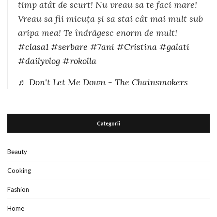
timp atât de scurt! Nu vreau sa te faci mare!
Vreau sa fii micuța și sa stai cât mai mult sub
aripa mea! Te îndrăgesc enorm de mult!
#clasa1
#serbare
#7ani
#Cristina
#galati
#dailyvlog
#rokolla
♬ Don't Let Me Down - The Chainsmokers
Categorii
Beauty
Cooking
Fashion
Home