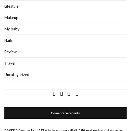
Lifestyle
Makeup
My baby
Nails
Review
Travel
Uncategorized
Comentarii recente
PASERE Rodica MIHAELA
la
În pas cu stilul? Află mai multe aici despre