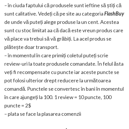
–
în ciuda faptului că produsele sunt ieftine să știți că
sunt calitative. Vedeți că pe site au categoria
FlashBuy
de unde vă puteți alege produse la un cent. Acestea
sunt cu stoc limitat aa că dacă este vreun produs care
vă place va trebui să vă grăbiți. La acel produs se
plătește doar transport.
– în momentul în care primiți coletul puteți scrie
review-uri la toate produsele comandate. În felul ăsta
veți fi recompensate cu puncte iar aceste puncte se
pot folosi ulterior drept reducere la următoarea
comandă. Punctele se convertesc în bani în momentul
în care ajungeți la 100. 1 review = 10 puncte, 100
puncte = 2$
– plata se face la plasarea comenzii