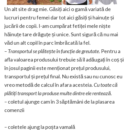
Un alt site drag mie. Găsiți aici o gamă variată de
lucruri pentru femei dar tot aici găsiți și hainuțe și
jucării de copii. I-am cumpărat fetiței mele niște
hăinuțe tare drăguțe și unice. Sunt sigură că nu mai
văd un alt copil în parc îmbrăcată la fel.
–
Transportul se plătește în funcție de greutate
. Pentru a
afla valoarea produsului trebuie să îl adăugați în coș și
în josul paginii este menționat prețul produsului,
transportul și prețul final. Nu există sau nu cunosc eu
vreo metodă de calcul în afara acesteia.
Cu toate că
plătiți transport la produse multe dintre ele rentează.
– coletul ajunge cam în 3 săptămâni de la plasarea
comenzii
– coletele ajung la poșta vamală