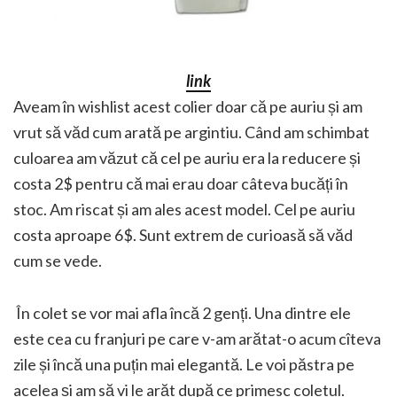
link
Aveam în wishlist acest colier doar că pe auriu și am
vrut să văd cum arată pe argintiu. Când am schimbat
culoarea am văzut că cel pe auriu era la reducere și
costa 2$ pentru că mai erau doar câteva bucăți în
stoc. Am riscat și am ales acest model. Cel pe auriu
costa aproape 6$. Sunt extrem de curioasă să văd
cum se vede.
În colet se vor mai afla încă 2 genți. Una dintre ele
este cea cu franjuri pe care v-am arătat-o acum cîteva
zile și încă una puțin mai elegantă. Le voi păstra pe
acelea și am să vi le arăt după ce primesc coletul.