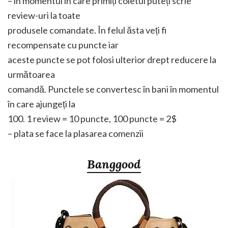
– în momentul în care primiți coletul puteți scrie
review-uri la toate
produsele comandate. În felul ăsta veți fi
recompensate cu puncte iar
aceste puncte se pot folosi ulterior drept reducere la
următoarea
comandă. Punctele se convertesc în bani în momentul
în care ajungeți la
100. 1 review = 10 puncte, 100 puncte = 2$
– plata se face la plasarea comenzii
Banggood