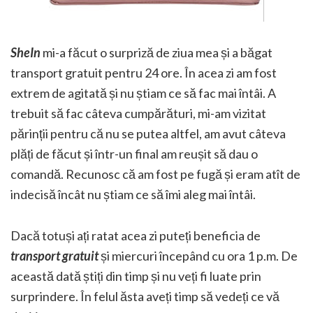
SheIn
mi-a făcut o surpriză de ziua mea și a băgat
transport gratuit pentru 24 ore. În acea zi am fost
extrem de agitată și nu știam ce să fac mai întâi. A
trebuit să fac câteva cumpărături, mi-am vizitat
părinții pentru că nu se putea altfel, am avut câteva
plăți de făcut și într-un final am reușit să dau o
comandă. Recunosc că am fost pe fugă și eram atît de
indecisă încât nu știam ce să îmi aleg mai întâi.
Dacă totuși ați ratat acea zi puteți beneficia de
transport gratuit
și miercuri începând cu ora 1 p.m. De
această dată știți din timp și nu veți fi luate prin
surprindere. În felul ăsta aveți timp să vedeți ce vă