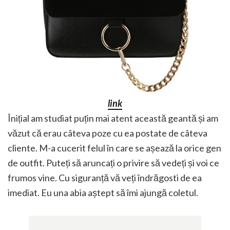
link
Înițial am studiat puțin mai atent această geantă și am
văzut că erau câteva poze cu ea postate de câteva
cliente. M-a cucerit felul în care se așează la orice gen
de outfit. Puteți să aruncați o privire să vedeți și voi ce
frumos vine. Cu siguranță vă veți îndrăgosti de ea
imediat. Eu una abia aștept să îmi ajungă coletul.