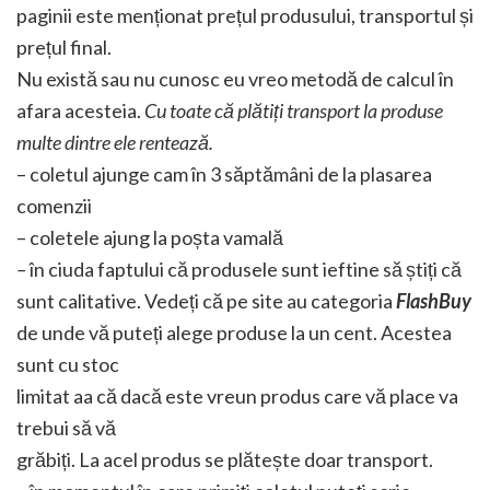
paginii este menționat prețul produsului, transportul și
prețul final.
Nu există sau nu cunosc eu vreo metodă de calcul în
afara acesteia.
Cu toate că plătiți transport la produse
multe dintre ele rentează.
– coletul ajunge cam în 3 săptămâni de la plasarea
comenzii
– coletele ajung la poșta vamală
–
în ciuda faptului că produsele sunt ieftine să știți că
sunt calitative. Vedeți că pe site au categoria
FlashBuy
de unde vă puteți alege produse la un cent. Acestea
sunt cu stoc
limitat aa că dacă este vreun produs care vă place va
trebui să vă
grăbiți. La acel produs se plătește doar transport.