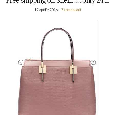
Free shipping on SheIn …. only 24 h
19 aprilie 2016
7 comentarii