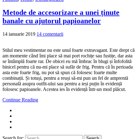
Metode de accesorizare a unei ținute
banale cu ajutorul papioanelor
14 ianuarie 2019
14 comentarii
Stilul meu vestimentar nu este unul foarte extravagant. Este drept că
am momente când îmi place să mai port rochițe sau fustițe, dar asta
se întâmplă foarte rar. De obicei eu mă îmbrac în blugi și înfofolită
binicel pentru că nu-mi place să sufăr de frig. Pentru că în perioada
asta este foarte frig, nu pot să spun că folosesc foarte multe
combinații. Și totuși, pentru a reuși să-mi pun un fel de amprentă
personală asupra outfit-ului sau pentru a ieși puțin în evidență
folosesc papioanele. Acestea ies în evidență într-un mod plăcut.
Continue Reading
Search for:
Search