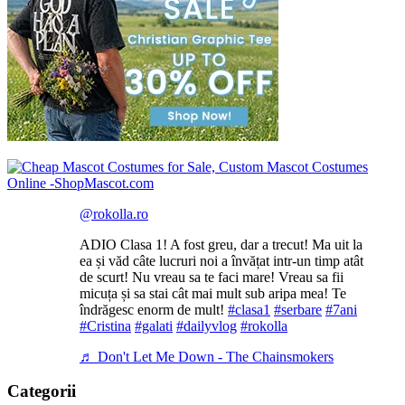
@rokolla.ro
ADIO Clasa 1! A fost greu, dar a trecut! Ma uit la
ea și văd câte lucruri noi a învățat intr-un timp atât
de scurt! Nu vreau sa te faci mare! Vreau sa fii
micuța și sa stai cât mai mult sub aripa mea! Te
îndrăgesc enorm de mult!
#clasa1
#serbare
#7ani
#Cristina
#galati
#dailyvlog
#rokolla
♬ Don't Let Me Down - The Chainsmokers
Categorii