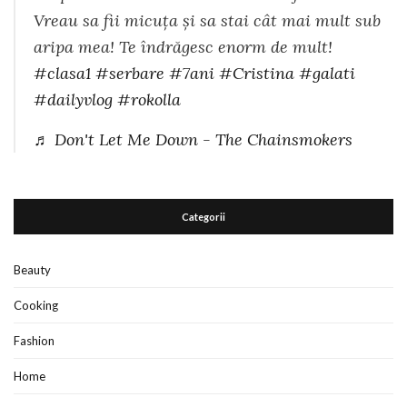
Vreau sa fii micuța și sa stai cât mai mult sub
aripa mea! Te îndrăgesc enorm de mult!
#clasa1
#serbare
#7ani
#Cristina
#galati
#dailyvlog
#rokolla
♬ Don't Let Me Down - The Chainsmokers
Categorii
Beauty
Cooking
Fashion
Home