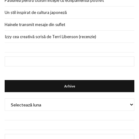
Pasiunea pentru ciclism începe cu echipamentul potrivit
Un stil inspirat de cultura japoneză
Hainele transmit mesaje din suflet
Izzy cea creativă scrisă de Terri Libenson (recenzie)
Arhive
Arhive