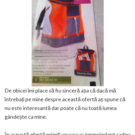
De obicei îmi place să fiu sinceră așa că dacă mă
întrebați pe mine despre această ofertă aș spune că
nu este
interesantă dar poate că nu toată lumea
gândește ca mine.
În această ofertă primiți un rucsac termoizolant cadou