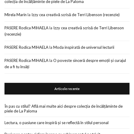
colecția de încălțăminte de piele de La Paloma
Mirela Marin
la
Izzy cea creativă scrisă de Terri Libenson (recenzie)
PASERE Rodica MIHAELA
la
Izzy cea creativă scrisă de Terri Libenson
(recenzie)
PASERE Rodica MIHAELA
la
Moda inspirată de universul lecturii
PASERE Rodica MIHAELA
la
O poveste sinceră despre emoții și curajul
de a fi tu însăți
Articole recente
În pas cu stilul? Află mai multe aici despre colecția de încălțăminte de
piele de La Paloma
Lectura, o pasiune care inspiră și se reflectă în stilul personal