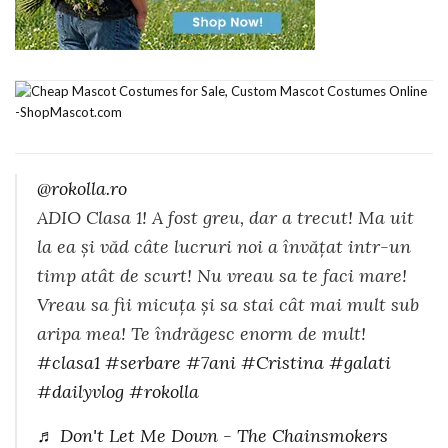
@rokolla.ro
ADIO Clasa 1! A fost greu, dar a trecut! Ma uit
la ea și văd câte lucruri noi a învățat intr-un
timp atât de scurt! Nu vreau sa te faci mare!
Vreau sa fii micuța și sa stai cât mai mult sub
aripa mea! Te îndrăgesc enorm de mult!
#clasa1
#serbare
#7ani
#Cristina
#galati
#dailyvlog
#rokolla
♬ Don't Let Me Down - The Chainsmokers