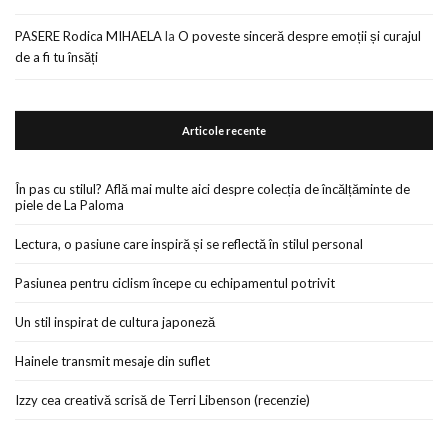
PASERE Rodica MIHAELA
la
O poveste sinceră despre emoții și curajul
de a fi tu însăți
Articole recente
În pas cu stilul? Află mai multe aici despre colecția de încălțăminte de
piele de La Paloma
Lectura, o pasiune care inspiră și se reflectă în stilul personal
Pasiunea pentru ciclism începe cu echipamentul potrivit
Un stil inspirat de cultura japoneză
Hainele transmit mesaje din suflet
Izzy cea creativă scrisă de Terri Libenson (recenzie)