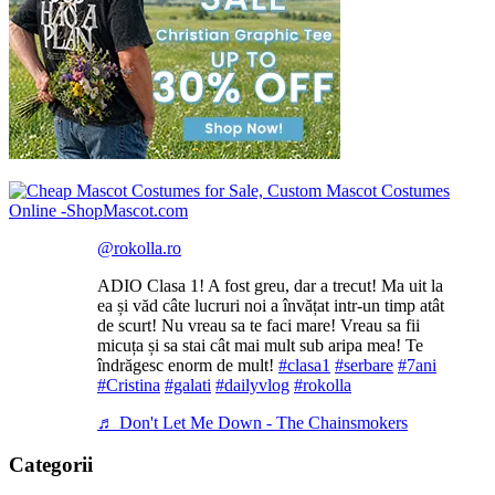
@rokolla.ro
ADIO Clasa 1! A fost greu, dar a trecut! Ma uit la
ea și văd câte lucruri noi a învățat intr-un timp atât
de scurt! Nu vreau sa te faci mare! Vreau sa fii
micuța și sa stai cât mai mult sub aripa mea! Te
îndrăgesc enorm de mult!
#clasa1
#serbare
#7ani
#Cristina
#galati
#dailyvlog
#rokolla
♬ Don't Let Me Down - The Chainsmokers
Categorii