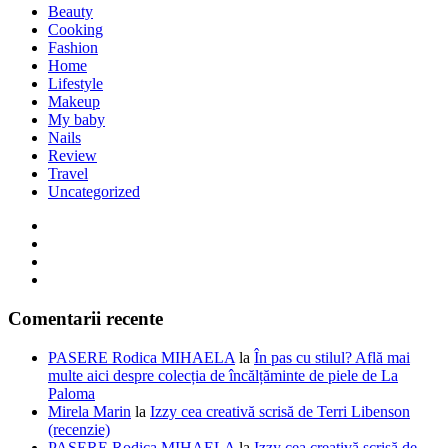
Beauty
Cooking
Fashion
Home
Lifestyle
Makeup
My baby
Nails
Review
Travel
Uncategorized
Comentarii recente
PASERE Rodica MIHAELA
la
În pas cu stilul? Află mai
multe aici despre colecția de încălțăminte de piele de La
Paloma
Mirela Marin
la
Izzy cea creativă scrisă de Terri Libenson
(recenzie)
PASERE Rodica MIHAELA
la
Izzy cea creativă scrisă de