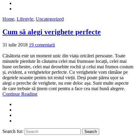
Home
,
Lifestyle
,
Uncategorized
Cum să alegi verighete perfecte
31 iulie 2018
19 comentarii
Căsătoria este un moment unic din viața oricărei persoane. Toate
minutele pierdute în căutarea celei mai frumoase locații, celei mai
bune orchestre, celei mai deosebite rochii și celui mai frumos costum
și, evident, a verighetelor perfecte. Cu verighetele vom rămâne pe
degetele noastre pentru tot restul vieții. Deși poate părea ușor sa
alegi o pereche de verighete, nu este deloc așa. Sunt multe aspecte
de care trebuie să ținem cont pentru a face cea mai bună alegere.
Continue Reading
Search for:
Search