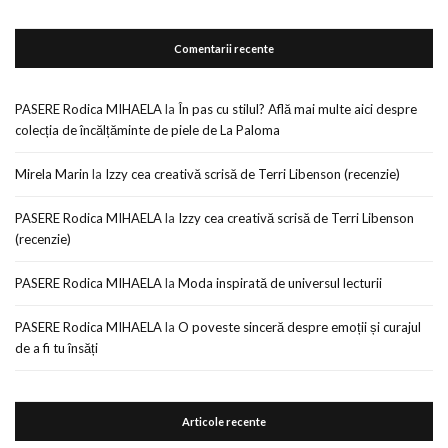
Comentarii recente
PASERE Rodica MIHAELA
la
În pas cu stilul? Află mai multe aici despre
colecția de încălțăminte de piele de La Paloma
Mirela Marin
la
Izzy cea creativă scrisă de Terri Libenson (recenzie)
PASERE Rodica MIHAELA
la
Izzy cea creativă scrisă de Terri Libenson
(recenzie)
PASERE Rodica MIHAELA
la
Moda inspirată de universul lecturii
PASERE Rodica MIHAELA
la
O poveste sinceră despre emoții și curajul
de a fi tu însăți
Articole recente