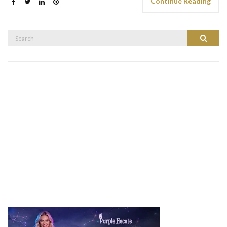
Continue Reading
Search
Search
for: