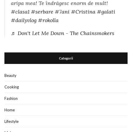
aripa mea! Te îndrăgesc enorm de mult!
#clasa1
#serbare
#7ani
#Cristina
#galati
#dailyvlog
#rokolla
♬ Don't Let Me Down - The Chainsmokers
Categorii
Beauty
Cooking
Fashion
Home
Lifestyle