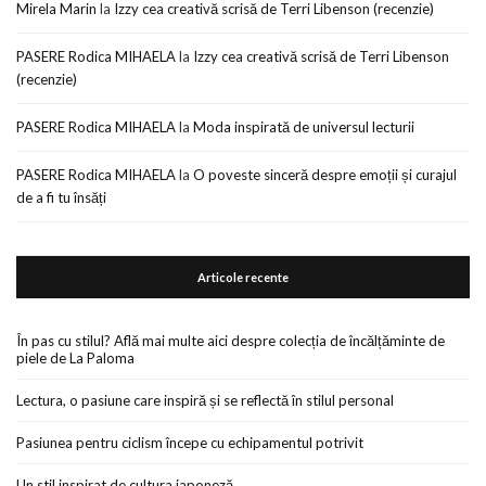
Mirela Marin
la
Izzy cea creativă scrisă de Terri Libenson (recenzie)
PASERE Rodica MIHAELA
la
Izzy cea creativă scrisă de Terri Libenson
(recenzie)
PASERE Rodica MIHAELA
la
Moda inspirată de universul lecturii
PASERE Rodica MIHAELA
la
O poveste sinceră despre emoții și curajul
de a fi tu însăți
Articole recente
În pas cu stilul? Află mai multe aici despre colecția de încălțăminte de
piele de La Paloma
Lectura, o pasiune care inspiră și se reflectă în stilul personal
Pasiunea pentru ciclism începe cu echipamentul potrivit
Un stil inspirat de cultura japoneză