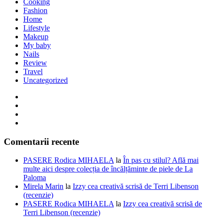
Cooking
Fashion
Home
Lifestyle
Makeup
My baby
Nails
Review
Travel
Uncategorized
Comentarii recente
PASERE Rodica MIHAELA
la
În pas cu stilul? Află mai
multe aici despre colecția de încălțăminte de piele de La
Paloma
Mirela Marin
la
Izzy cea creativă scrisă de Terri Libenson
(recenzie)
PASERE Rodica MIHAELA
la
Izzy cea creativă scrisă de
Terri Libenson (recenzie)