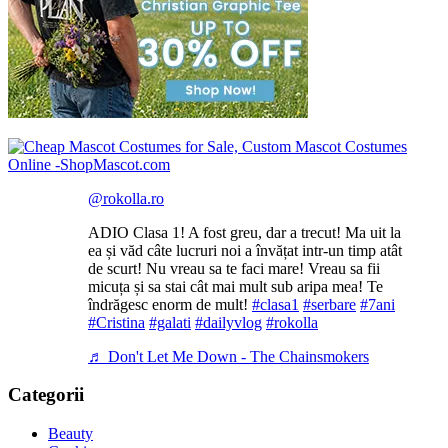
@rokolla.ro
ADIO Clasa 1! A fost greu, dar a trecut! Ma uit la
ea și văd câte lucruri noi a învățat intr-un timp atât
de scurt! Nu vreau sa te faci mare! Vreau sa fii
micuța și sa stai cât mai mult sub aripa mea! Te
îndrăgesc enorm de mult!
#clasa1
#serbare
#7ani
#Cristina
#galati
#dailyvlog
#rokolla
♬ Don't Let Me Down - The Chainsmokers
Categorii
Beauty