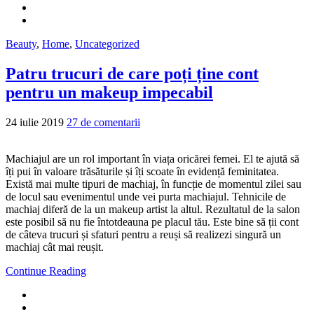
Beauty
,
Home
,
Uncategorized
Patru trucuri de care poți ține cont
pentru un makeup impecabil
24 iulie 2019
27 de comentarii
Machiajul are un rol important în viața oricărei femei. El te ajută să
îți pui în valoare trăsăturile și îți scoate în evidență feminitatea.
Există mai multe tipuri de machiaj, în funcție de momentul zilei sau
de locul sau evenimentul unde vei purta machiajul. Tehnicile de
machiaj diferă de la un makeup artist la altul. Rezultatul de la salon
este posibil să nu fie întotdeauna pe placul tău. Este bine să ții cont
de câteva trucuri și sfaturi pentru a reuși să realizezi singură un
machiaj cât mai reușit.
Continue Reading