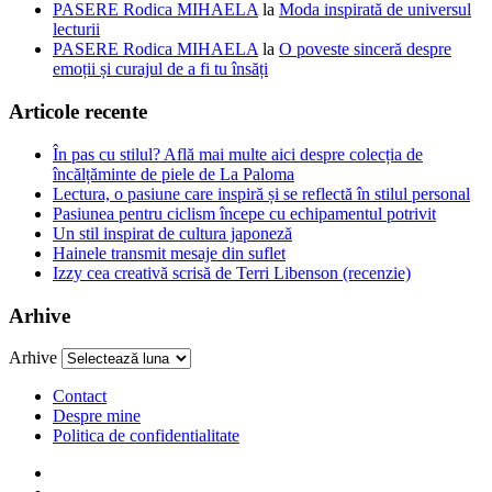
PASERE Rodica MIHAELA
la
Moda inspirată de universul
lecturii
PASERE Rodica MIHAELA
la
O poveste sinceră despre
emoții și curajul de a fi tu însăți
Articole recente
În pas cu stilul? Află mai multe aici despre colecția de
încălțăminte de piele de La Paloma
Lectura, o pasiune care inspiră și se reflectă în stilul personal
Pasiunea pentru ciclism începe cu echipamentul potrivit
Un stil inspirat de cultura japoneză
Hainele transmit mesaje din suflet
Izzy cea creativă scrisă de Terri Libenson (recenzie)
Arhive
Arhive
Contact
Despre mine
Politica de confidentialitate