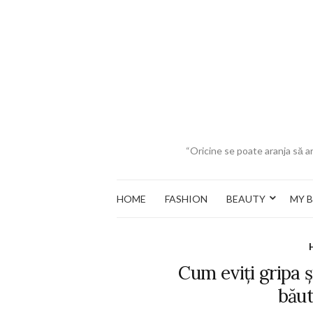
“Oricine se poate aranja să ar
HOME
FASHION
BEAUTY
MY 
Cum eviți gripa ș
băut