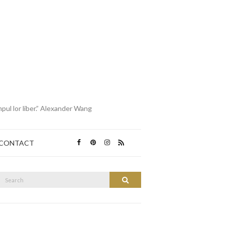
mpul lor liber.” Alexander Wang
CONTACT
Search
Search
or: