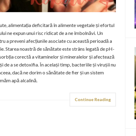
ute, alimentația deficitară în alimente vegetale și efortul
lui ne expun unui risc ridicat de a ne îmbolnăvi. Un
tru a preveni afecțiunile asociate cu această perioadă a
rie. Starea noastră de sănătate este strâns legată de pH-
orbția corectă a vitaminelor și mineralelor și afectează
de a se detoxifia. În același timp, bacteriile și virușii nu
aceea, dacă ne dorim o sănătate de fier și un sistem
umăm apă alcalină.
Continue Reading