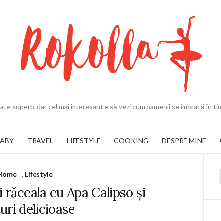
ate superb, dar cel mai interesant e să vezi cum oamenii se îmbracă în ti
BABY
TRAVEL
LIFESTYLE
COOKING
DESPRE MINE
Home
,
Lifestyle
f
i răceala cu Apa Calipso și
uri delicioase