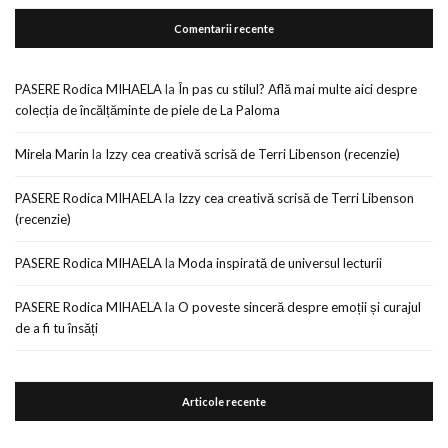
Comentarii recente
PASERE Rodica MIHAELA
la
În pas cu stilul? Află mai multe aici despre
colecția de încălțăminte de piele de La Paloma
Mirela Marin
la
Izzy cea creativă scrisă de Terri Libenson (recenzie)
PASERE Rodica MIHAELA
la
Izzy cea creativă scrisă de Terri Libenson
(recenzie)
PASERE Rodica MIHAELA
la
Moda inspirată de universul lecturii
PASERE Rodica MIHAELA
la
O poveste sinceră despre emoții și curajul
de a fi tu însăți
Articole recente