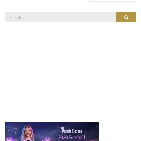
Search
Search
for: