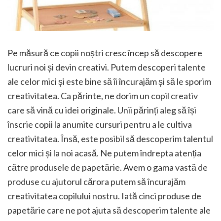
Pe măsură ce copii noștri cresc încep să descopere
lucruri noi și devin creativi. Putem descoperi talente
ale celor mici și este bine să îi încurajăm și să le sporim
creativitatea. Ca părinte, ne dorim un copil creativ
care să vină cu idei originale. Unii părinți aleg să își
înscrie copii la anumite cursuri pentru a le cultiva
creativitatea. Însă, este posibil să descoperim talentul
celor mici și la noi acasă. Ne putem îndrepta atenția
către produsele de papetărie. Avem o gama vastă de
produse cu ajutorul cărora putem să încurajăm
creativitatea copilului nostru. Iată cinci produse de
papetărie care ne pot ajuta să descoperim talente ale