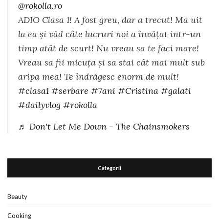
@rokolla.ro
ADIO Clasa 1! A fost greu, dar a trecut! Ma uit
la ea și văd câte lucruri noi a învățat intr-un
timp atât de scurt! Nu vreau sa te faci mare!
Vreau sa fii micuța și sa stai cât mai mult sub
aripa mea! Te îndrăgesc enorm de mult!
#clasa1
#serbare
#7ani
#Cristina
#galati
#dailyvlog
#rokolla
♬ Don't Let Me Down - The Chainsmokers
Categorii
Beauty
Cooking