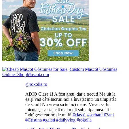
@rokolla.ro
ADIO Clasa 1! A fost greu, dar a trecut! Ma uit la
ea și văd câte lucruri noi a învățat intr-un timp atât
de scurt! Nu vreau sa te faci mare! Vreau sa fii
micuța și sa stai cât mai mult sub aripa mea! Te
îndrăgesc enorm de mult!
#clasa1
#serbare
#7ani
#Cristina
#galati
#dailyvlog
#rokolla