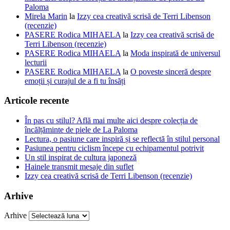
Paloma
Mirela Marin
la
Izzy cea creativă scrisă de Terri Libenson
(recenzie)
PASERE Rodica MIHAELA
la
Izzy cea creativă scrisă de
Terri Libenson (recenzie)
PASERE Rodica MIHAELA
la
Moda inspirată de universul
lecturii
PASERE Rodica MIHAELA
la
O poveste sinceră despre
emoții și curajul de a fi tu însăți
Articole recente
În pas cu stilul? Află mai multe aici despre colecția de
încălțăminte de piele de La Paloma
Lectura, o pasiune care inspiră și se reflectă în stilul personal
Pasiunea pentru ciclism începe cu echipamentul potrivit
Un stil inspirat de cultura japoneză
Hainele transmit mesaje din suflet
Izzy cea creativă scrisă de Terri Libenson (recenzie)
Arhive
Arhive