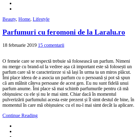
Beauty
,
Home
,
Lifestyle
Parfumuri cu feromoni de la Laralu.ro
18 februarie 2019
15 comentarii
O femeie care se respectă trebuie să folosească un parfum. Nimeni
nu merge cu brand-ul la vedree așa că important este să folosești un
parfum care să te caracterizeze si să lași în urma ta un miros plăcut.
Îmi place ideea de a asocia un parfum cu o persoană și pot să spun
că am ntâlnit câteva persoane de acest gen. Eu nu sunt fidelă unui
parfum anume. Îmi place să mai schimb parfumurile pentru că mă
obișnuiesc cu ele și nu le mai simt. Chiar dacă în momentul
pulverizării parfumului acesta este prezent și îl simt destul de bine, în
momentul în care mă obișnuiesc cu el nu-l mai simt decât la aplicare.
Continue Reading