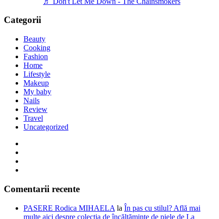
♬ Don't Let Me Down - The Chainsmokers
Categorii
Beauty
Cooking
Fashion
Home
Lifestyle
Makeup
My baby
Nails
Review
Travel
Uncategorized
Comentarii recente
PASERE Rodica MIHAELA
la
În pas cu stilul? Află mai
multe aici despre colecția de încălțăminte de piele de La