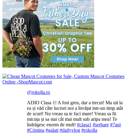
@rokolla.ro
ADIO Clasa 1! A fost greu, dar a trecut! Ma uit la
ea și văd câte lucruri noi a învățat intr-un timp atât
de scurt! Nu vreau sa te faci mare! Vreau sa fii
micuța și sa stai cât mai mult sub aripa mea! Te
îndrăgesc enorm de mult!
#clasa1
#serbare
#7ani
#Cristina
#galati
#dailyvlog
#rokolla