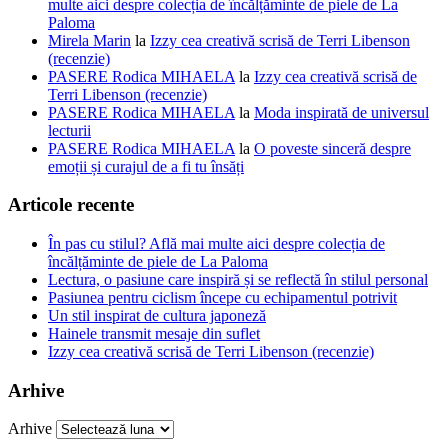
multe aici despre colecția de încălțăminte de piele de La
Paloma
Mirela Marin
la
Izzy cea creativă scrisă de Terri Libenson
(recenzie)
PASERE Rodica MIHAELA
la
Izzy cea creativă scrisă de
Terri Libenson (recenzie)
PASERE Rodica MIHAELA
la
Moda inspirată de universul
lecturii
PASERE Rodica MIHAELA
la
O poveste sinceră despre
emoții și curajul de a fi tu însăți
Articole recente
În pas cu stilul? Află mai multe aici despre colecția de
încălțăminte de piele de La Paloma
Lectura, o pasiune care inspiră și se reflectă în stilul personal
Pasiunea pentru ciclism începe cu echipamentul potrivit
Un stil inspirat de cultura japoneză
Hainele transmit mesaje din suflet
Izzy cea creativă scrisă de Terri Libenson (recenzie)
Arhive
Arhive